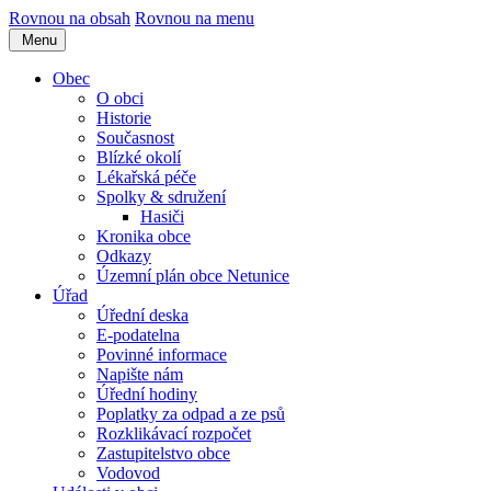
Rovnou na obsah
Rovnou na menu
Menu
Obec
O obci
Historie
Současnost
Blízké okolí
Lékařská péče
Spolky & sdružení
Hasiči
Kronika obce
Odkazy
Územní plán obce Netunice
Úřad
Úřední deska
E-podatelna
Povinné informace
Napište nám
Úřední hodiny
Poplatky za odpad a ze psů
Rozklikávací rozpočet
Zastupitelstvo obce
Vodovod