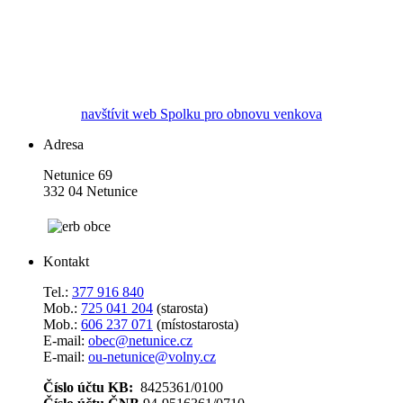
navštívit web Spolku pro obnovu venkova
Adresa
Netunice 69
332 04 Netunice
Kontakt
Tel.:
377 916 840
Mob.:
725 041 204
(starosta)
Mob.:
606 237 071
(místostarosta)
E-mail:
obec@netunice.cz
E-mail:
ou-netunice@volny.cz
Číslo účtu KB:
8425361/0100