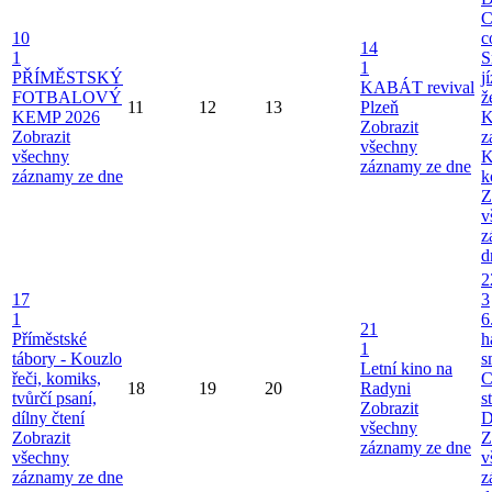
C
10
c
14
1
S
1
PŘÍMĚSTSKÝ
j
KABÁT revival
FOTBALOVÝ
ž
11
12
13
Plzeň
KEMP 2026
K
Zobrazit
Zobrazit
z
všechny
všechny
K
záznamy ze dne
záznamy ze dne
k
Z
v
z
d
2
17
3
1
6
21
Příměstské
h
1
tábory - Kouzlo
s
Letní kino na
řeči, komiks,
C
18
19
20
Radyni
tvůrčí psaní,
s
Zobrazit
dílny čtení
D
všechny
Zobrazit
Z
záznamy ze dne
všechny
v
záznamy ze dne
z