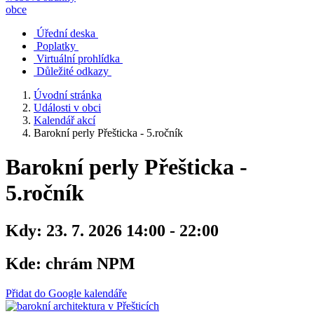
obce
Úřední deska
Poplatky
Virtuální prohlídka
Důležité odkazy
Úvodní stránka
Události v obci
Kalendář akcí
Barokní perly Přešticka - 5.ročník
Barokní perly Přešticka -
5.ročník
Kdy:
23. 7. 2026 14:00 - 22:00
Kde:
chrám NPM
Přidat do Google kalendáře