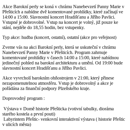
Akce Barokní perly se koná v chrámu Nanebevzetí Panny Marie v
Přešticích a nabídne dvě komentované prohlídky, které začínají ve
14:00 a 15:00. Slavnostní koncert Hradišťanu a Jiřího Pavlici.
Vstupné je dobrovolné. Vstup na koncert je volný, již pouze ke
stání, nejdéle do 18,55 hodin, bez vstupenky.
Typ akce: hudba (koncert, ostatní), ostatní (akce pro veřejnost)
Zveme vás na akci Barokní perly, která se uskuteční v chrámu
Nanebevzetí Panny Marie v Přešticích. Program zahrnuje
komentované prohlídky v časech 14:00 a 15:00, které nabídnou
jedinečný pohled na barokní architekturu a umění. Od 19:00 bude
slavnostní koncert Hradišťanu a Jiřího Pavlici.
Akce vyvrcholí barokním ohňostrojem v 21:00, který přinese
nezapomenutelnou atmosféru. Vstup je dobrovolný a akce je
pořádána za finanční podpory Plzeňského kraje.
Doprovodný program :
Výstava v Domě historie Přešticka (votivní tabulky, dioráma
starého kostela a první pouti)
Labyrintem Přeštic- venkovní interaktivní výstava ( historie Přeštic
v ulicích města)