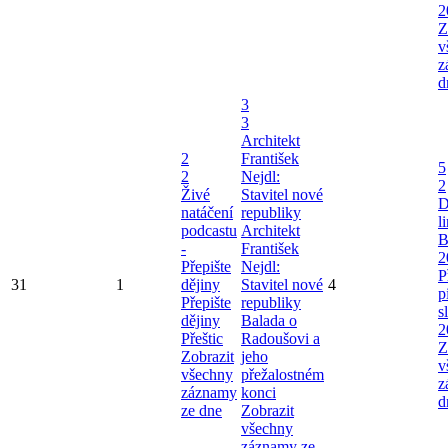
2
Z
v
z
d
3
3
Architekt
2
František
5
2
Nejdl:
2
Živé
Stavitel nové
D
natáčení
republiky
l
podcastu
Architekt
B
-
František
2
Přepište
Nejdl:
P
31
1
dějiny
Stavitel nové
4
p
Přepište
republiky
s
dějiny
Balada o
2
Přeštic
Radoušovi a
Z
Zobrazit
jeho
v
všechny
přežalostném
z
záznamy
konci
d
ze dne
Zobrazit
všechny
záznamy ze