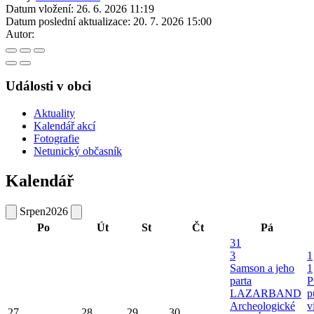
Datum vložení:
26. 6. 2026 11:19
Datum poslední aktualizace:
20. 7. 2026 15:00
Autor:
Události v obci
Aktuality
Kalendář akcí
Fotografie
Netunický občasník
Kalendář
Srpen
2026
Po
Út
St
Čt
Pá
31
3
1
Samson a jeho
1
parta
P
LAZARBAND
p
Archeologické
v
27
28
29
30