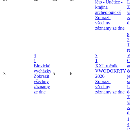
léto - Únětice -
L
krajina
Z
archeologická
v
Zobrazit
z
všechny
d
záznamy ze dne
8
2
1
r
4
7
V
1
1
C
Blovické
XXI. ročník
a
vycházky
VWODOKRTY
č
3
5
6
Zobrazit
2026
j
všechny
Zobrazit
s
záznamy
všechny
U
ze dne
záznamy ze dne
d
Z
v
z
d
1
4