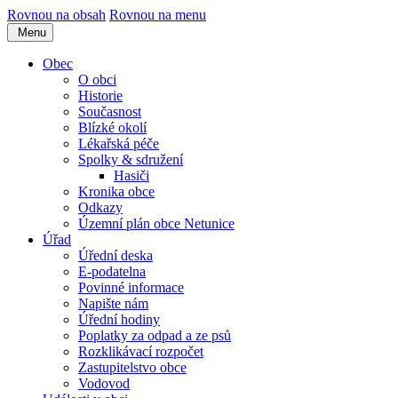
Rovnou na obsah
Rovnou na menu
Menu
Obec
O obci
Historie
Současnost
Blízké okolí
Lékařská péče
Spolky & sdružení
Hasiči
Kronika obce
Odkazy
Územní plán obce Netunice
Úřad
Úřední deska
E-podatelna
Povinné informace
Napište nám
Úřední hodiny
Poplatky za odpad a ze psů
Rozklikávací rozpočet
Zastupitelstvo obce
Vodovod