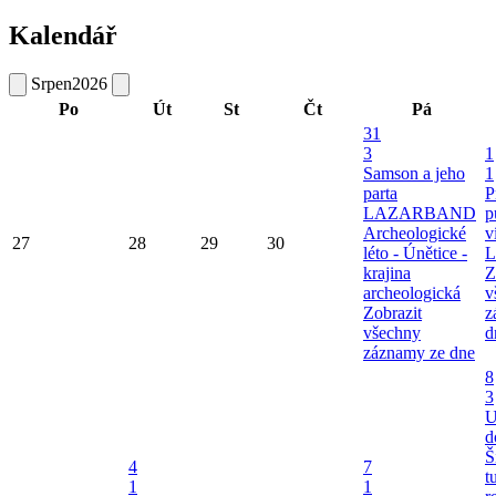
Kalendář
Srpen
2026
Po
Út
St
Čt
Pá
31
3
1
Samson a jeho
1
parta
P
LAZARBAND
p
Archeologické
v
27
28
29
30
léto - Únětice -
L
krajina
Z
archeologická
v
Zobrazit
z
všechny
d
záznamy ze dne
8
3
U
d
Š
4
7
t
1
1