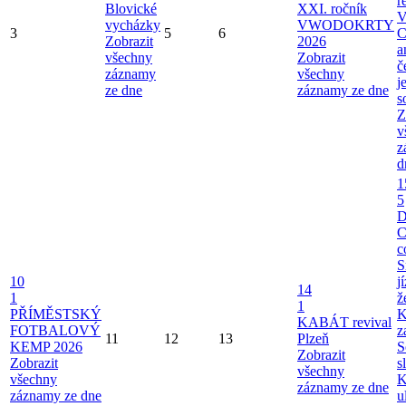
r
Blovické
XXI. ročník
V
vycházky
VWODOKRTY
3
5
6
C
Zobrazit
2026
a
všechny
Zobrazit
č
záznamy
všechny
j
ze dne
záznamy ze dne
s
Z
v
z
d
1
5
C
c
S
10
j
14
1
ž
1
PŘÍMĚSTSKÝ
K
KABÁT revival
FOTBALOVÝ
z
11
12
13
Plzeň
KEMP 2026
S
Zobrazit
Zobrazit
s
všechny
všechny
K
záznamy ze dne
záznamy ze dne
u