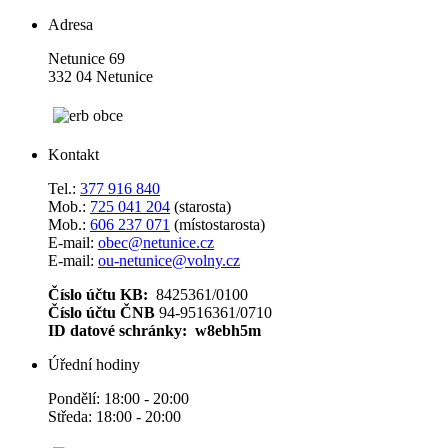
Adresa
Netunice 69
332 04 Netunice
Kontakt
Tel.:
377 916 840
Mob.:
725 041 204
(starosta)
Mob.:
606 237 071
(místostarosta)
E-mail:
obec@netunice.cz
E-mail:
ou-netunice@volny.cz
Číslo účtu KB:
8425361/0100
Číslo účtu ČNB
94-9516361/0710
ID datové schránky: w8ebh5m
Úřední hodiny
Pondělí: 18:00 - 20:00
Středa: 18:00 - 20:00