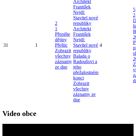
Architekt
František
5
Nejdl:
2
Stavitel nové
D
2
republiky
l
1
Architekt
B
Přepište
František
2
dějiny
Nejdl:
P
31
1
Přeštic
Stavitel nové
4
p
Zobrazit
republiky
s
všechny
Balada o
2
záznamy
Radoušovi a
Z
ze dne
jeho
v
přežalostném
z
konci
d
Zobrazit
všechny
záznamy ze
dne
Video obce