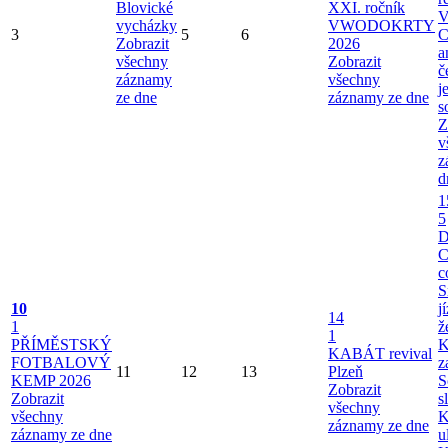
Blovické
XXI. ročník
V
vycházky
VWODOKRTY
3
5
6
C
Zobrazit
2026
a
všechny
Zobrazit
č
záznamy
všechny
j
ze dne
záznamy ze dne
s
Z
v
z
d
1
5
C
c
S
10
j
14
1
ž
1
PŘÍMĚSTSKÝ
K
KABÁT revival
FOTBALOVÝ
z
11
12
13
Plzeň
KEMP 2026
S
Zobrazit
Zobrazit
s
všechny
všechny
K
záznamy ze dne
záznamy ze dne
u