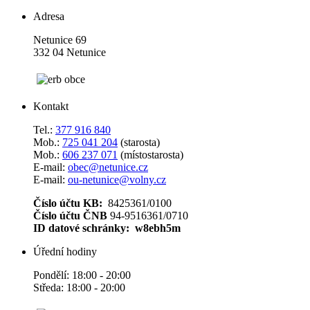
Adresa
Netunice 69
332 04 Netunice
Kontakt
Tel.:
377 916 840
Mob.:
725 041 204
(starosta)
Mob.:
606 237 071
(místostarosta)
E-mail:
obec@netunice.cz
E-mail:
ou-netunice@volny.cz
Číslo účtu KB:
8425361/0100
Číslo účtu ČNB
94-9516361/0710
ID datové schránky: w8ebh5m
Úřední hodiny
Pondělí: 18:00 - 20:00
Středa: 18:00 - 20:00