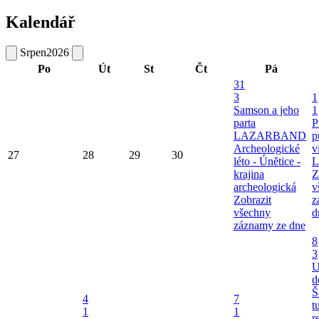
Kalendář
Srpen
2026
Po
Út
St
Čt
Pá
31
3
1
Samson a jeho
1
parta
P
LAZARBAND
p
Archeologické
v
27
28
29
30
léto - Únětice -
L
krajina
Z
archeologická
v
Zobrazit
z
všechny
d
záznamy ze dne
8
3
U
d
Š
4
7
t
1
1
r