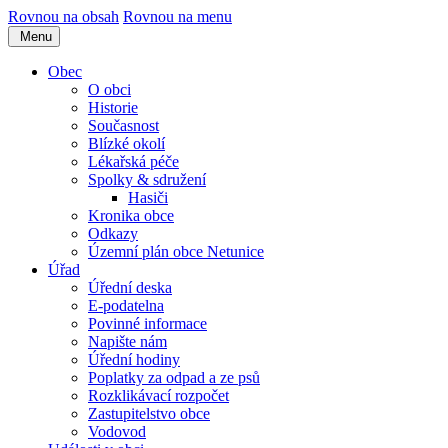
Rovnou na obsah
Rovnou na menu
Menu
Obec
O obci
Historie
Současnost
Blízké okolí
Lékařská péče
Spolky & sdružení
Hasiči
Kronika obce
Odkazy
Územní plán obce Netunice
Úřad
Úřední deska
E-podatelna
Povinné informace
Napište nám
Úřední hodiny
Poplatky za odpad a ze psů
Rozklikávací rozpočet
Zastupitelstvo obce
Vodovod