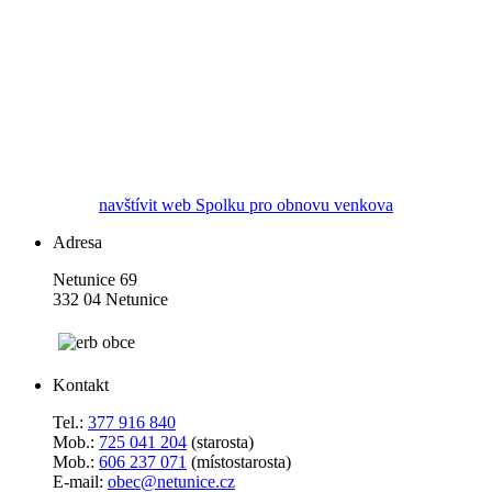
navštívit web Spolku pro obnovu venkova
Adresa
Netunice 69
332 04 Netunice
Kontakt
Tel.:
377 916 840
Mob.:
725 041 204
(starosta)
Mob.:
606 237 071
(místostarosta)
E-mail:
obec@netunice.cz