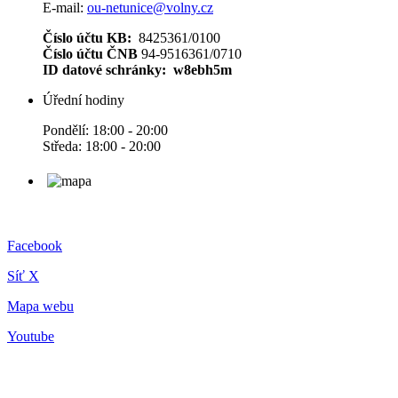
E-mail:
ou-netunice@volny.cz
Číslo účtu KB:
8425361/0100
Číslo účtu ČNB
94-9516361/0710
ID datové schránky: w8ebh5m
Úřední hodiny
Pondělí: 18:00 - 20:00
Středa: 18:00 - 20:00
Facebook
Síť X
Mapa webu
Youtube