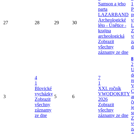
Samson a jeho
1
parta
P
LAZARBAND
p
Archeologické
v
27
28
29
30
léto - Únětice -
L
krajina
Z
archeologická
v
Zobrazit
z
všechny
d
záznamy ze dne
8
2
U
d
4
7
r
1
1
V
Blovické
XXI. ročník
C
vycházky
VWODOKRTY
3
5
6
a
Zobrazit
2026
č
všechny
Zobrazit
j
záznamy
všechny
s
ze dne
záznamy ze dne
Z
v
z