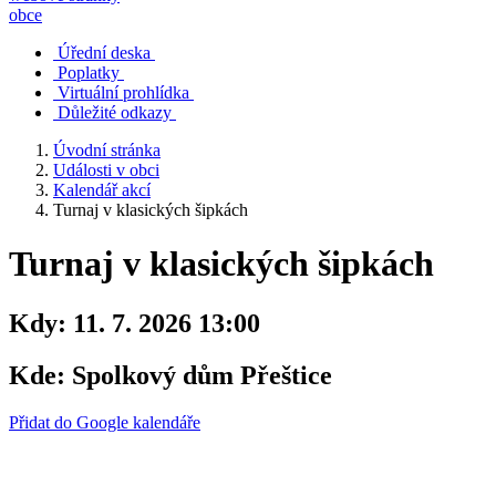
obce
Úřední deska
Poplatky
Virtuální prohlídka
Důležité odkazy
Úvodní stránka
Události v obci
Kalendář akcí
Turnaj v klasických šipkách
Turnaj v klasických šipkách
Kdy:
11. 7. 2026 13:00
Kde:
Spolkový dům Přeštice
Přidat do Google kalendáře