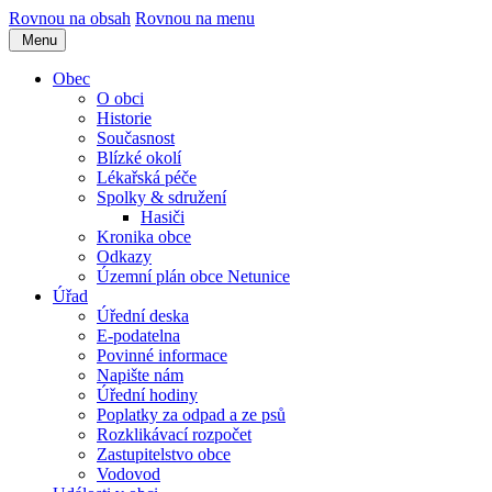
Rovnou na obsah
Rovnou na menu
Menu
Obec
O obci
Historie
Současnost
Blízké okolí
Lékařská péče
Spolky & sdružení
Hasiči
Kronika obce
Odkazy
Územní plán obce Netunice
Úřad
Úřední deska
E-podatelna
Povinné informace
Napište nám
Úřední hodiny
Poplatky za odpad a ze psů
Rozklikávací rozpočet
Zastupitelstvo obce
Vodovod