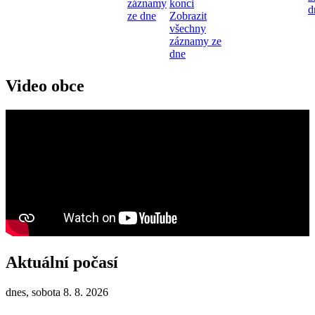
záznamy
konci
d
ze dne
Zobrazit
všechny
záznamy ze
dne
Video obce
Aktuální počasí
dnes, sobota 8. 8. 2026