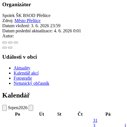
Organizátor
Spolek ŠK BSOD Přeštice
Zdroj:
Město Přeštice
Datum vložení:
3. 6. 2026 23:59
Datum poslední aktualizace:
4. 6. 2026 0:01
Autor:
Události v obci
Aktuality
Kalendář akcí
Fotografie
Netunický občasník
Kalendář
Srpen
2026
Po
Út
St
Čt
Pá
31
3
1