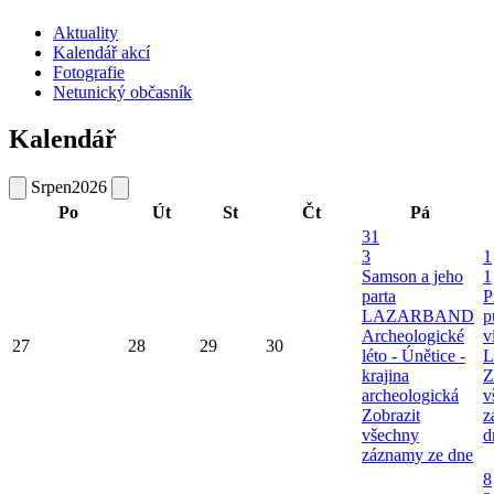
Aktuality
Kalendář akcí
Fotografie
Netunický občasník
Kalendář
Srpen
2026
Po
Út
St
Čt
Pá
31
3
1
Samson a jeho
1
parta
P
LAZARBAND
p
Archeologické
v
27
28
29
30
léto - Únětice -
L
krajina
Z
archeologická
v
Zobrazit
z
všechny
d
záznamy ze dne
8