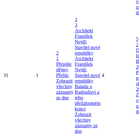
v
z
d
3
3
Architekt
František
5
Nejdl:
2
Stavitel nové
D
2
republiky
l
1
Architekt
B
Přepište
František
2
dějiny
Nejdl:
P
31
1
Přeštic
Stavitel nové
4
p
Zobrazit
republiky
s
všechny
Balada o
2
záznamy
Radoušovi a
Z
ze dne
jeho
v
přežalostném
z
konci
d
Zobrazit
všechny
záznamy ze
dne