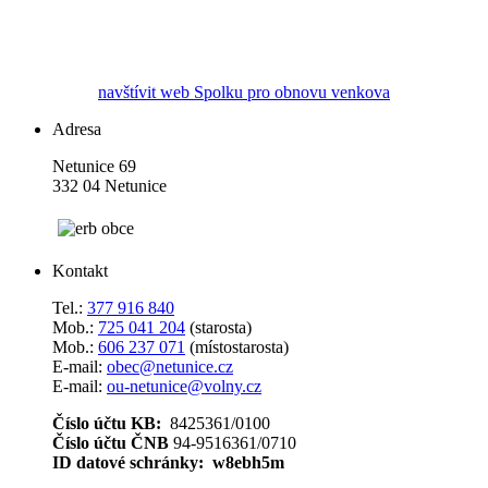
navštívit web Spolku pro obnovu venkova
Adresa
Netunice 69
332 04 Netunice
Kontakt
Tel.:
377 916 840
Mob.:
725 041 204
(starosta)
Mob.:
606 237 071
(místostarosta)
E-mail:
obec@netunice.cz
E-mail:
ou-netunice@volny.cz
Číslo účtu KB:
8425361/0100
Číslo účtu ČNB
94-9516361/0710
ID datové schránky: w8ebh5m