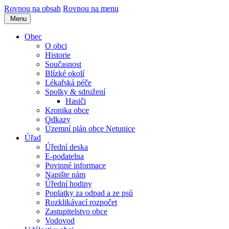
Rovnou na obsah
Rovnou na menu
Menu
Obec
O obci
Historie
Současnost
Blízké okolí
Lékařská péče
Spolky & sdružení
Hasiči
Kronika obce
Odkazy
Územní plán obce Netunice
Úřad
Úřední deska
E-podatelna
Povinné informace
Napište nám
Úřední hodiny
Poplatky za odpad a ze psů
Rozklikávací rozpočet
Zastupitelstvo obce
Vodovod