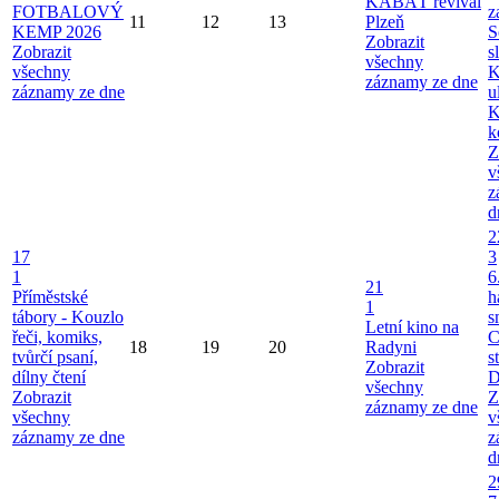
KABÁT revival
FOTBALOVÝ
z
11
12
13
Plzeň
KEMP 2026
S
Zobrazit
Zobrazit
s
všechny
všechny
K
záznamy ze dne
záznamy ze dne
u
K
k
Z
v
z
d
2
17
3
1
6
21
Příměstské
h
1
tábory - Kouzlo
s
Letní kino na
řeči, komiks,
C
18
19
20
Radyni
tvůrčí psaní,
s
Zobrazit
dílny čtení
D
všechny
Zobrazit
Z
záznamy ze dne
všechny
v
záznamy ze dne
z
d
2