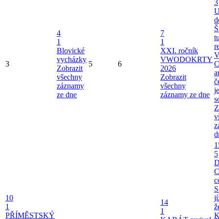
3
U
d
Š
4
7
t
1
1
r
Blovické
XXI. ročník
V
vycházky
VWODOKRTY
3
5
6
C
Zobrazit
2026
a
všechny
Zobrazit
č
záznamy
všechny
j
ze dne
záznamy ze dne
s
Z
v
z
d
1
5
C
c
S
10
j
14
1
ž
1
PŘÍMĚSTSKÝ
K