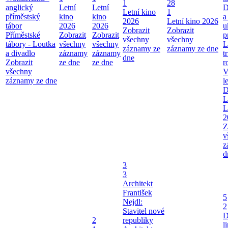
1
28
anglický
Letní
Letní
D
Letní kino
1
příměstský
kino
kino
a
2026
Letní kino 2026
tábor
2026
2026
u
Zobrazit
Zobrazit
Příměstské
Zobrazit
Zobrazit
p
všechny
všechny
tábory - Loutka
všechny
všechny
L
záznamy ze
záznamy ze dne
a divadlo
záznamy
záznamy
t
dne
Zobrazit
ze dne
ze dne
r
všechny
V
záznamy ze dne
l
D
L
L
2
Z
v
z
d
3
3
Architekt
František
5
Nejdl:
2
Stavitel nové
D
2
republiky
l