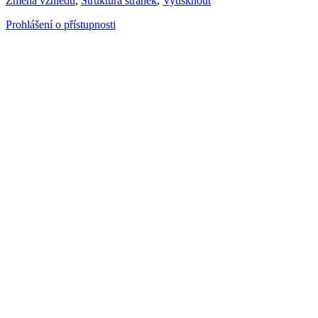
Změna vzhledu
,
Struktura stránek
,
Vytisknout
Prohlášení o přístupnosti