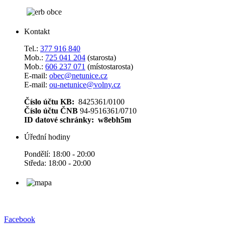
Kontakt
Tel.:
377 916 840
Mob.:
725 041 204
(starosta)
Mob.:
606 237 071
(místostarosta)
E-mail:
obec@netunice.cz
E-mail:
ou-netunice@volny.cz
Číslo účtu KB:
8425361/0100
Číslo účtu ČNB
94-9516361/0710
ID datové schránky: w8ebh5m
Úřední hodiny
Pondělí: 18:00 - 20:00
Středa: 18:00 - 20:00
Facebook