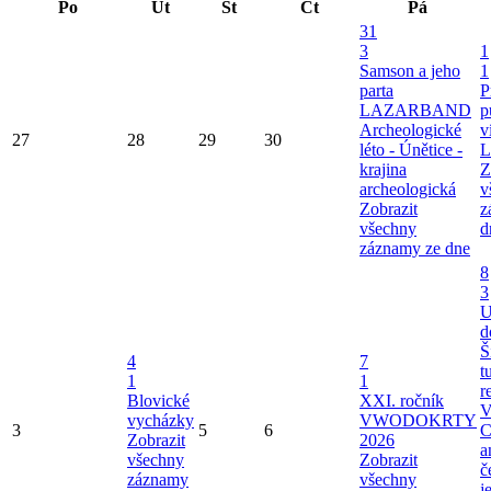
Po
Út
St
Čt
Pá
31
3
1
Samson a jeho
1
parta
P
LAZARBAND
p
Archeologické
v
27
28
29
30
léto - Únětice -
L
krajina
Z
archeologická
v
Zobrazit
z
všechny
d
záznamy ze dne
8
3
U
d
Š
4
7
t
1
1
r
Blovické
XXI. ročník
V
vycházky
VWODOKRTY
3
5
6
C
Zobrazit
2026
a
všechny
Zobrazit
č
záznamy
všechny
j