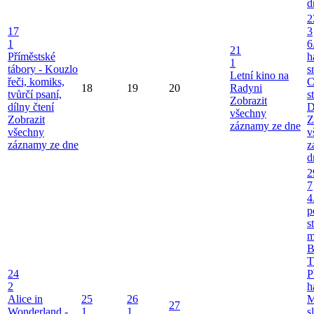
d
2
17
3
1
6
21
Příměstské
h
1
tábory - Kouzlo
s
Letní kino na
řeči, komiks,
C
18
19
20
Radyni
tvůrčí psaní,
s
Zobrazit
dílny čtení
D
všechny
Zobrazit
Z
záznamy ze dne
všechny
v
záznamy ze dne
z
d
2
7
4
p
s
m
B
T
24
P
2
h
Alice in
25
26
M
27
Wonderland -
1
1
s