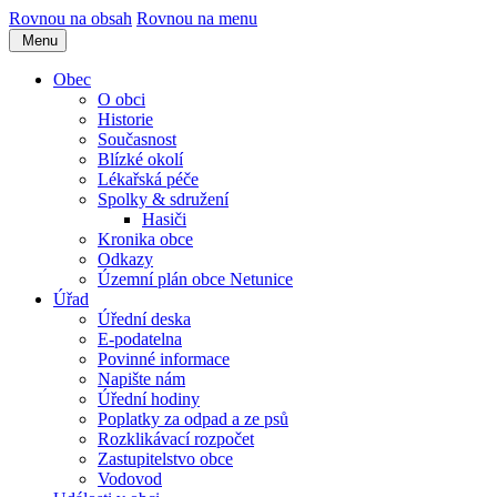
Rovnou na obsah
Rovnou na menu
Menu
Obec
O obci
Historie
Současnost
Blízké okolí
Lékařská péče
Spolky & sdružení
Hasiči
Kronika obce
Odkazy
Územní plán obce Netunice
Úřad
Úřední deska
E-podatelna
Povinné informace
Napište nám
Úřední hodiny
Poplatky za odpad a ze psů
Rozklikávací rozpočet
Zastupitelstvo obce
Vodovod