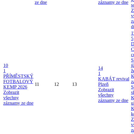
ze dne
záznamy ze dne
s
Z
v
z
d
1
5
C
c
S
10
j
14
1
ž
1
PŘÍMĚSTSKÝ
K
KABÁT revival
FOTBALOVÝ
z
11
12
13
Plzeň
KEMP 2026
S
Zobrazit
Zobrazit
s
všechny
všechny
K
záznamy ze dne
záznamy ze dne
u
K
k
Z
v
z