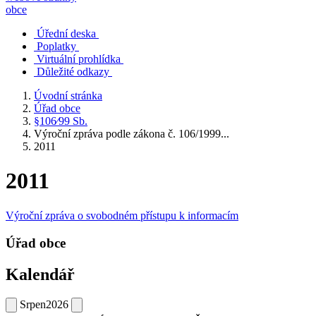
obce
Úřední deska
Poplatky
Virtuální prohlídka
Důležité odkazy
Úvodní stránka
Úřad obce
§106⁄99 Sb.
Výroční zpráva podle zákona č. 106/1999...
2011
2011
Výroční zpráva o svobodném přístupu k informacím
Úřad obce
Kalendář
Srpen
2026