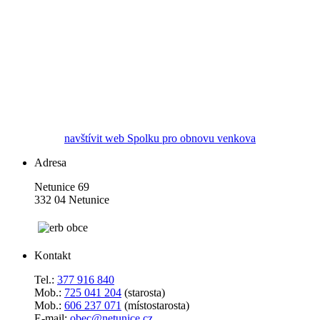
navštívit web Spolku pro obnovu venkova
Adresa
Netunice 69
332 04 Netunice
Kontakt
Tel.:
377 916 840
Mob.:
725 041 204
(starosta)
Mob.:
606 237 071
(místostarosta)
E-mail:
obec@netunice.cz