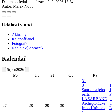
Datum poslední aktualizace:
2. 2. 2026 13:34
Autor:
Marek Nový
Události v obci
Aktuality
Kalendář akcí
Fotografie
Netunický občasník
Kalendář
Srpen
2026
Po
Út
St
Čt
Pá
31
3
1
Samson a jeho
1
parta
P
LAZARBAND
p
Archeologické
v
27
28
29
30
léto - Únětice -
L