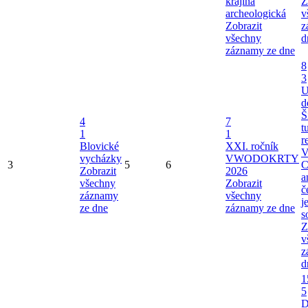
krajina
Z
archeologická
v
Zobrazit
z
všechny
d
záznamy ze dne
8
3
U
d
Š
4
7
t
1
1
r
Blovické
XXI. ročník
V
vycházky
VWODOKRTY
3
5
6
C
Zobrazit
2026
a
všechny
Zobrazit
č
záznamy
všechny
j
ze dne
záznamy ze dne
s
Z
v
z
d
1
5