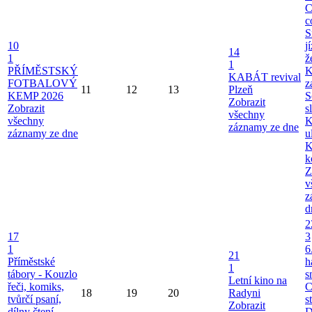
C
c
S
10
j
14
1
ž
1
PŘÍMĚSTSKÝ
K
KABÁT revival
FOTBALOVÝ
z
11
12
13
Plzeň
KEMP 2026
S
Zobrazit
Zobrazit
s
všechny
všechny
K
záznamy ze dne
záznamy ze dne
u
K
k
Z
v
z
d
2
17
3
1
6
21
Příměstské
h
1
tábory - Kouzlo
s
Letní kino na
řeči, komiks,
C
18
19
20
Radyni
tvůrčí psaní,
s
Zobrazit
dílny čtení
D