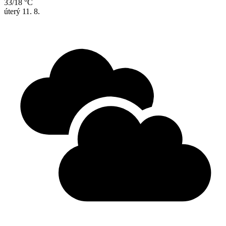
33/18 °C
úterý
11. 8.