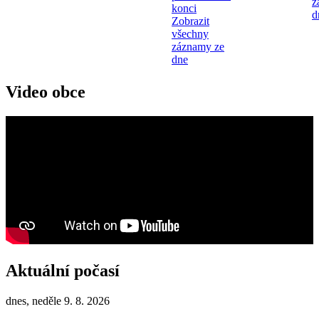
z
konci
d
Zobrazit
všechny
záznamy ze
dne
Video obce
Aktuální počasí
dnes, neděle 9. 8. 2026