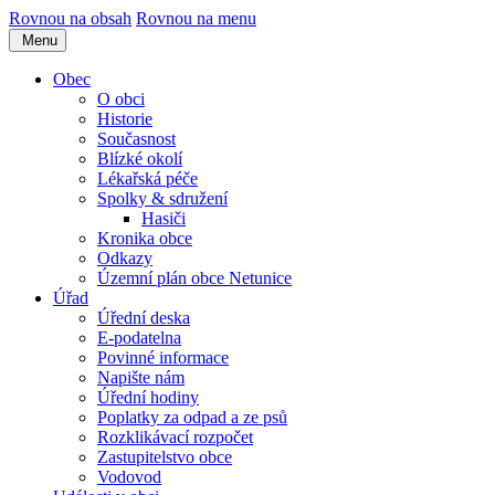
Rovnou na obsah
Rovnou na menu
Menu
Obec
O obci
Historie
Současnost
Blízké okolí
Lékařská péče
Spolky & sdružení
Hasiči
Kronika obce
Odkazy
Územní plán obce Netunice
Úřad
Úřední deska
E-podatelna
Povinné informace
Napište nám
Úřední hodiny
Poplatky za odpad a ze psů
Rozklikávací rozpočet
Zastupitelstvo obce
Vodovod