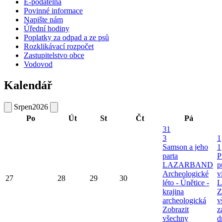
E-podatelna
Povinné informace
Napište nám
Úřední hodiny
Poplatky za odpad a ze psů
Rozklikávací rozpočet
Zastupitelstvo obce
Vodovod
Kalendář
Srpen
2026
Po
Út
St
Čt
Pá
31
3
1
Samson a jeho
1
parta
P
LAZARBAND
p
Archeologické
v
27
28
29
30
léto - Únětice -
L
krajina
Z
archeologická
v
Zobrazit
z
všechny
d