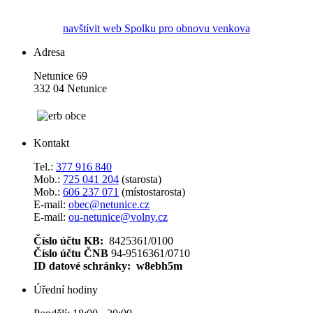
navštívit web Spolku pro obnovu venkova
Adresa
Netunice 69
332 04 Netunice
Kontakt
Tel.:
377 916 840
Mob.:
725 041 204
(starosta)
Mob.:
606 237 071
(místostarosta)
E-mail:
obec@netunice.cz
E-mail:
ou-netunice@volny.cz
Číslo účtu KB:
8425361/0100
Číslo účtu ČNB
94-9516361/0710
ID datové schránky: w8ebh5m
Úřední hodiny