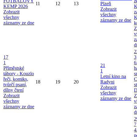
FOTBALOVÝ
ž
11
12
13
Plzeň
KEMP 2026
K
Zobrazit
Zobrazit
z
všechny
všechny
K
záznamy ze dne
záznamy ze dne
k
Z
v
z
d
2
17
3
1
6
21
Příměstské
h
1
tábory - Kouzlo
s
Letní kino na
řeči, komiks,
C
18
19
20
Radyni
tvůrčí psaní,
s
Zobrazit
dílny čtení
D
všechny
Zobrazit
Z
záznamy ze dne
všechny
v
záznamy ze dne
z
d
2
7
4
p