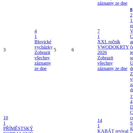
záznamy ze dne
8
2
1
r
4
7
V
1
1
C
Blovické
XXI. ročník
a
vycházky
VWODOKRTY
č
3
5
6
Zobrazit
2026
j
všechny
Zobrazit
s
záznamy
všechny
U
ze dne
záznamy ze dne
d
Z
v
z
d
1
4
C
10
c
14
1
S
1
PŘÍMĚSTSKÝ
j
KABÁT revival