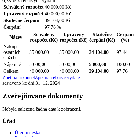
0,33 %
z celkových výdajů
Schválený rozpočet
40 000,00 Kč
Upravený rozpočet
40 000,00 Kč
Skutečné čerpání
39 104,00 Kč
Čerpání
97,76 %
Schválený
Upravený
Skutečné
Čerpání
Název
rozpočet
(Kč)
rozpočet
(Kč)
čerpání
(Kč)
(%)
Nákup
ostatních
35 000,00
35 000,00
34 104,00
97,44
služeb
Nájemné
5 000,00
5 000,00
5 000,00
100,00
Celkem
40 000,00
40 000,00
39 104,00
97,76
Zpět na rozpočet
Zpět na celkové výdaje
sestaveno ke dni 31. 12. 2024
Zveřejňované dokumenty
Nebyla nalezena žádná data k zobrazení.
Úřad
Úřední deska