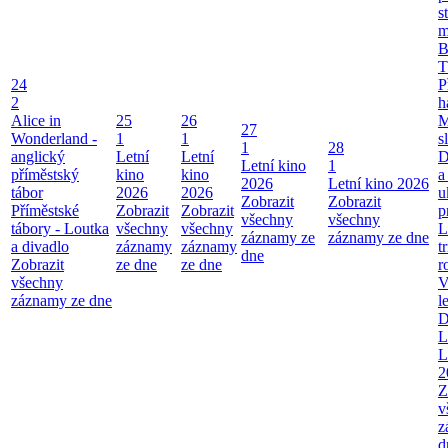
s
m
B
T
24
P
2
h
Alice in
25
26
M
27
Wonderland -
1
1
s
1
28
anglický
Letní
Letní
D
Letní kino
1
příměstský
kino
kino
a
2026
Letní kino 2026
tábor
2026
2026
u
Zobrazit
Zobrazit
Příměstské
Zobrazit
Zobrazit
p
všechny
všechny
tábory - Loutka
všechny
všechny
L
záznamy ze
záznamy ze dne
a divadlo
záznamy
záznamy
t
dne
Zobrazit
ze dne
ze dne
r
všechny
V
záznamy ze dne
l
D
L
L
2
Z
v
z
d