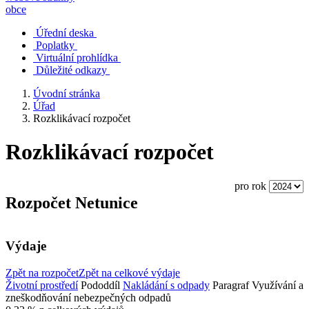
obce
Úřední deska
Poplatky
Virtuální prohlídka
Důležité odkazy
Úvodní stránka
Úřad
Rozklikávací rozpočet
Rozklikávací rozpočet
pro rok
Rozpočet Netunice
Výdaje
Zpět na rozpočet
Zpět na celkové výdaje
Životní prostředí
Pododdíl
Nakládání s odpady
Paragraf
Využívání a
zneškodňování nebezpečných odpadů