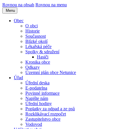
Rovnou na obsah
Rovnou na menu
Menu
Obec
O obci
Historie
Současnost
Blízké okolí
Lékařská péče
Spolky & sdružení
Hasiči
Kronika obce
Odkazy
Územní plán obce Netunice
Úřad
Úřední deska
E-podatelna
Povinné informace
Napište nám
Úřední hodiny
Poplatky za odpad a ze psů
Rozklikávací rozpočet
Zastupitelstvo obce
Vodovod