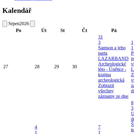
Kalendář
Srpen
2026
Po
Út
St
Čt
Pá
31
3
1
Samson a jeho
1
parta
P
LAZARBAND
p
Archeologické
v
27
28
29
30
léto - Únětice -
L
krajina
Z
archeologická
v
Zobrazit
z
všechny
d
záznamy ze dne
8
3
U
d
Š
4
7
t
1
1