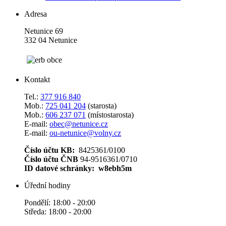
Adresa
Netunice 69
332 04 Netunice
Kontakt
Tel.:
377 916 840
Mob.:
725 041 204
(starosta)
Mob.:
606 237 071
(místostarosta)
E-mail:
obec@netunice.cz
E-mail:
ou-netunice@volny.cz
Číslo účtu KB:
8425361/0100
Číslo účtu ČNB
94-9516361/0710
ID datové schránky: w8ebh5m
Úřední hodiny
Pondělí: 18:00 - 20:00
Středa: 18:00 - 20:00