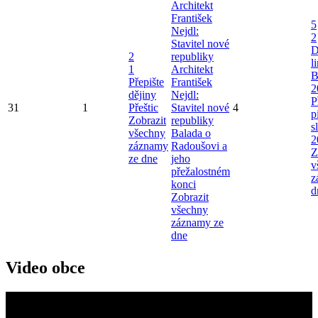
Architekt
František
5
Nejdl:
2
Stavitel nové
D
2
republiky
l
1
Architekt
B
Přepište
František
2
dějiny
Nejdl:
P
31
1
Přeštic
Stavitel nové
4
p
Zobrazit
republiky
s
všechny
Balada o
2
záznamy
Radoušovi a
Z
ze dne
jeho
v
přežalostném
z
konci
d
Zobrazit
všechny
záznamy ze
dne
Video obce