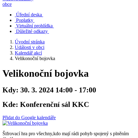
obce
Úřední deska
Poplatky
Virtuální prohlídka
Důležité odkazy
Úvodní stránka
Události v obci
Kalendář akcí
Velikonoční bojovka
Velikonoční bojovka
Kdy:
30. 3. 2024 14:00 - 17:00
Kde:
Konferenční sál KKC
Přidat do Google kalendáře
Šifrovací hra pro všechny,kdo mají rádi pohyb spojený s plněním