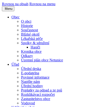
Rovnou na obsah
Rovnou na menu
Menu
Obec
O obci
Historie
Současnost
Blízké okolí
Lékařská péče
Spolky & sdružení
Hasiči
Kronika obce
Odkazy
Územní plán obce Netunice
Úřad
Úřední deska
E-podatelna
Povinné informace
Napište nám
Úřední hodiny
Poplatky za odpad a ze psů
Rozklikávací rozpočet
Zastupitelstvo obce
Vodovod