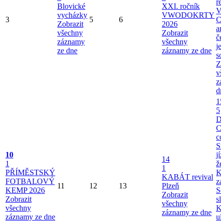
r
Blovické
XXI. ročník
V
vycházky
VWODOKRTY
3
5
6
C
Zobrazit
2026
a
všechny
Zobrazit
č
záznamy
všechny
j
ze dne
záznamy ze dne
s
Z
v
z
d
1
5
C
c
S
10
j
14
1
ž
1
PŘÍMĚSTSKÝ
K
KABÁT revival
FOTBALOVÝ
z
11
12
13
Plzeň
KEMP 2026
S
Zobrazit
Zobrazit
s
všechny
všechny
K
záznamy ze dne
záznamy ze dne
u