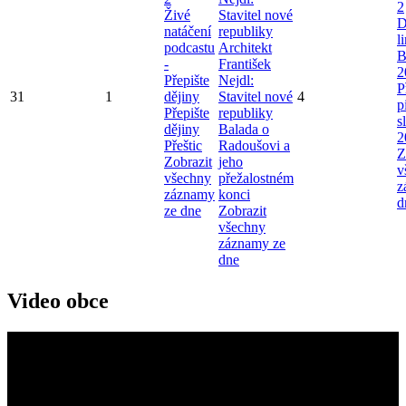
2
Živé
Stavitel nové
D
natáčení
republiky
l
podcastu
Architekt
B
-
František
2
Přepište
Nejdl:
P
31
1
dějiny
Stavitel nové
4
p
Přepište
republiky
s
dějiny
Balada o
2
Přeštic
Radoušovi a
Z
Zobrazit
jeho
v
všechny
přežalostném
z
záznamy
konci
d
ze dne
Zobrazit
všechny
záznamy ze
dne
Video obce