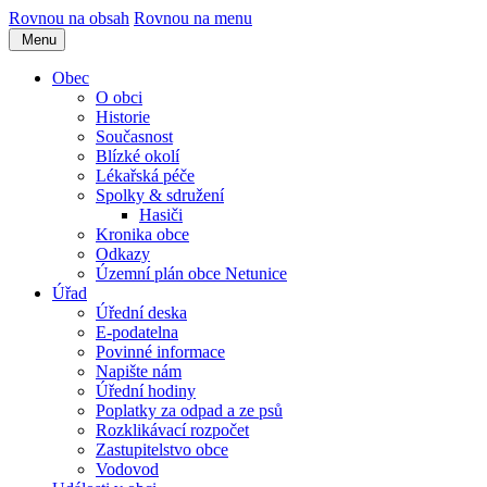
Rovnou na obsah
Rovnou na menu
Menu
Obec
O obci
Historie
Současnost
Blízké okolí
Lékařská péče
Spolky & sdružení
Hasiči
Kronika obce
Odkazy
Územní plán obce Netunice
Úřad
Úřední deska
E-podatelna
Povinné informace
Napište nám
Úřední hodiny
Poplatky za odpad a ze psů
Rozklikávací rozpočet
Zastupitelstvo obce
Vodovod