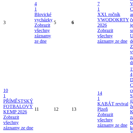
4
7
V
1
1
C
Blovické
XXI. ročník
a
vycházky
VWODOKRTY
č
3
5
6
Zobrazit
2026
j
všechny
Zobrazit
s
záznamy
všechny
U
ze dne
záznamy ze dne
d
Z
v
z
d
1
4
C
10
c
14
1
S
1
PŘÍMĚSTSKÝ
j
KABÁT revival
FOTBALOVÝ
ž
11
12
13
Plzeň
KEMP 2026
K
Zobrazit
Zobrazit
z
všechny
všechny
K
záznamy ze dne
záznamy ze dne
k