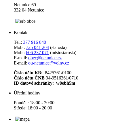
Netunice 69
332 04 Netunice
Kontakt
Tel.:
377 916 840
Mob.:
725 041 204
(starosta)
Mob.:
606 237 071
(místostarosta)
E-mail:
obec@netunice.cz
E-mail:
ou-netunice@volny.cz
Číslo účtu KB:
8425361/0100
Číslo účtu ČNB
94-9516361/0710
ID datové schránky: w8ebh5m
Úřední hodiny
Pondělí: 18:00 - 20:00
Středa: 18:00 - 20:00