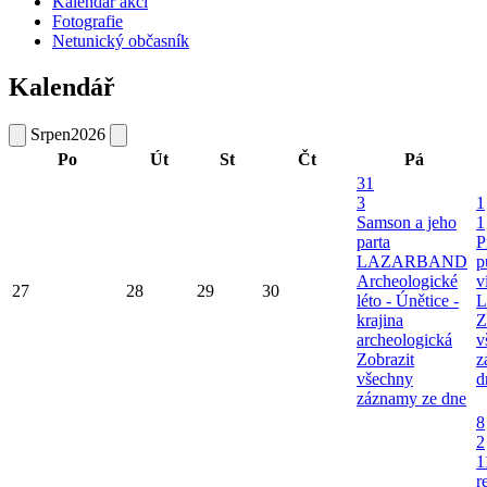
Kalendář akcí
Fotografie
Netunický občasník
Kalendář
Srpen
2026
Po
Út
St
Čt
Pá
31
3
1
Samson a jeho
1
parta
P
LAZARBAND
p
Archeologické
v
27
28
29
30
léto - Únětice -
L
krajina
Z
archeologická
v
Zobrazit
z
všechny
d
záznamy ze dne
8
2
1
r