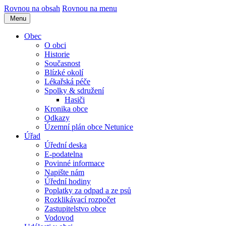
Rovnou na obsah
Rovnou na menu
Menu
Obec
O obci
Historie
Současnost
Blízké okolí
Lékařská péče
Spolky & sdružení
Hasiči
Kronika obce
Odkazy
Územní plán obce Netunice
Úřad
Úřední deska
E-podatelna
Povinné informace
Napište nám
Úřední hodiny
Poplatky za odpad a ze psů
Rozklikávací rozpočet
Zastupitelstvo obce
Vodovod