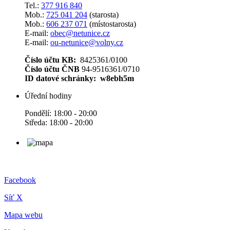
Tel.:
377 916 840
Mob.:
725 041 204
(starosta)
Mob.:
606 237 071
(místostarosta)
E-mail:
obec@netunice.cz
E-mail:
ou-netunice@volny.cz
Číslo účtu KB:
8425361/0100
Číslo účtu ČNB
94-9516361/0710
ID datové schránky: w8ebh5m
Úřední hodiny
Pondělí: 18:00 - 20:00
Středa: 18:00 - 20:00
Facebook
Síť X
Mapa webu