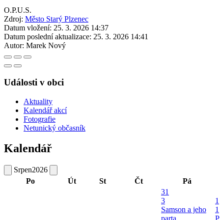
O.P.U.S.
Zdroj:
Město Starý Plzenec
Datum vložení:
25. 3. 2026 14:37
Datum poslední aktualizace:
25. 3. 2026 14:41
Autor:
Marek Nový
Události v obci
Aktuality
Kalendář akcí
Fotografie
Netunický občasník
Kalendář
Srpen
2026
Po
Út
St
Čt
Pá
31
3
1
Samson a jeho
1
parta
P