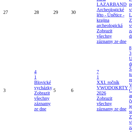
LAZARBAND
p
Archeologické
v
27
28
29
30
léto - Únětice -
L
krajina
Z
archeologická
v
Zobrazit
z
všechny
d
záznamy ze dne
8
3
U
d
Š
4
7
t
1
1
r
Blovické
XXI. ročník
V
vycházky
VWODOKRTY
3
5
6
C
Zobrazit
2026
a
všechny
Zobrazit
č
záznamy
všechny
j
ze dne
záznamy ze dne
s
Z
v
z