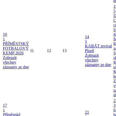
d
1
5
C
c
S
10
j
14
1
ž
1
PŘÍMĚSTSKÝ
K
KABÁT revival
FOTBALOVÝ
z
11
12
13
Plzeň
KEMP 2026
S
Zobrazit
Zobrazit
s
všechny
všechny
K
záznamy ze dne
záznamy ze dne
u
K
k
Z
v
z
d
2
17
3
1
6
21
Příměstské
h