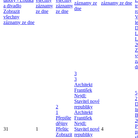
tábory - Loutka
všechny
všechny
L
záznamy ze
záznamy ze dne
a divadlo
záznamy
záznamy
t
dne
Zobrazit
ze dne
ze dne
r
všechny
V
záznamy ze dne
l
D
L
L
2
Z
v
z
d
3
3
Architekt
František
5
Nejdl:
2
Stavitel nové
D
2
republiky
l
1
Architekt
B
Přepište
František
2
dějiny
Nejdl:
P
31
1
Přeštic
Stavitel nové
4
p
Zobrazit
republiky
s