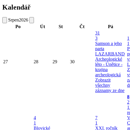
Kalendář
Srpen
2026
Po
Út
St
Čt
Pá
31
3
1
Samson a jeho
1
parta
P
LAZARBAND
p
Archeologické
v
27
28
29
30
léto - Únětice -
L
krajina
Z
archeologická
v
Zobrazit
z
všechny
d
záznamy ze dne
8
2
1
r
4
7
V
1
1
C
Blovické
XXI. ročník
a