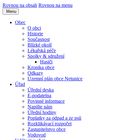
Rovnou na obsah
Rovnou na menu
Menu
Obec
O obci
Historie
Současnost
Blízké okolí
Lékařská péče
Spolky & sdružení
Hasiči
Kronika obce
Odkazy
Územní plán obce Netunice
Úřad
Úřední deska
E-podatelna
Povinné informace
Napište nám
Úřední hodiny
Poplatky za odpad a ze psů
Rozklikávací rozpočet
Zastupitelstvo obce
Vodovod