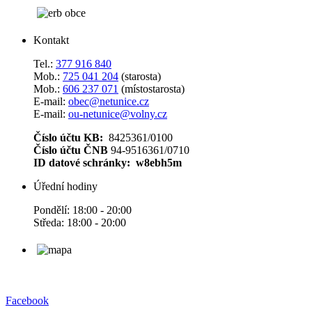
Kontakt
Tel.:
377 916 840
Mob.:
725 041 204
(starosta)
Mob.:
606 237 071
(místostarosta)
E-mail:
obec@netunice.cz
E-mail:
ou-netunice@volny.cz
Číslo účtu KB:
8425361/0100
Číslo účtu ČNB
94-9516361/0710
ID datové schránky: w8ebh5m
Úřední hodiny
Pondělí: 18:00 - 20:00
Středa: 18:00 - 20:00
Facebook