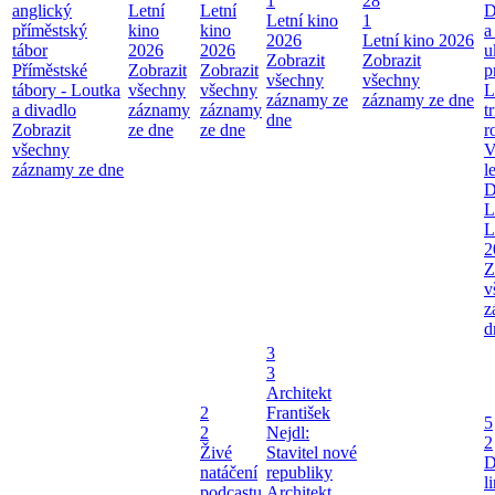
1
28
anglický
Letní
Letní
D
Letní kino
1
příměstský
kino
kino
a
2026
Letní kino 2026
tábor
2026
2026
u
Zobrazit
Zobrazit
Příměstské
Zobrazit
Zobrazit
p
všechny
všechny
tábory - Loutka
všechny
všechny
L
záznamy ze
záznamy ze dne
a divadlo
záznamy
záznamy
t
dne
Zobrazit
ze dne
ze dne
r
všechny
V
záznamy ze dne
l
D
L
L
2
Z
v
z
d
3
3
Architekt
2
František
5
2
Nejdl:
2
Živé
Stavitel nové
D
natáčení
republiky
l
podcastu
Architekt