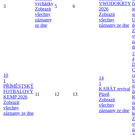
vycházky
VWODOKRTY
č
3
5
6
Zobrazit
2026
j
všechny
Zobrazit
s
záznamy
všechny
U
ze dne
záznamy ze dne
d
Z
v
z
d
1
4
C
10
c
14
1
S
1
PŘÍMĚSTSKÝ
j
KABÁT revival
FOTBALOVÝ
ž
11
12
13
Plzeň
KEMP 2026
K
Zobrazit
Zobrazit
z
všechny
všechny
K
záznamy ze dne
záznamy ze dne
k
Z
v
z
d