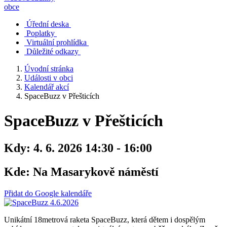
obce
Úřední deska
Poplatky
Virtuální prohlídka
Důležité odkazy
Úvodní stránka
Události v obci
Kalendář akcí
SpaceBuzz v Přešticích
SpaceBuzz v Přešticích
Kdy:
4. 6. 2026 14:30 - 16:00
Kde:
Na Masarykově náměstí
Přidat do Google kalendáře
Unikátní 18metrová raketa SpaceBuzz, která dětem i dospělým