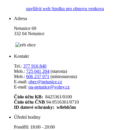
navštívit web Spolku pro obnovu venkova
Adresa
Netunice 69
332 04 Netunice
Kontakt
Tel.:
377 916 840
Mob.:
725 041 204
(starosta)
Mob.:
606 237 071
(místostarosta)
E-mail:
obec@netunice.cz
E-mail:
ou-netunice@volny.cz
Číslo účtu KB:
8425361/0100
Číslo účtu ČNB
94-9516361/0710
ID datové schránky: w8ebh5m
Úřední hodiny
Pondělí: 18:00 - 20:00