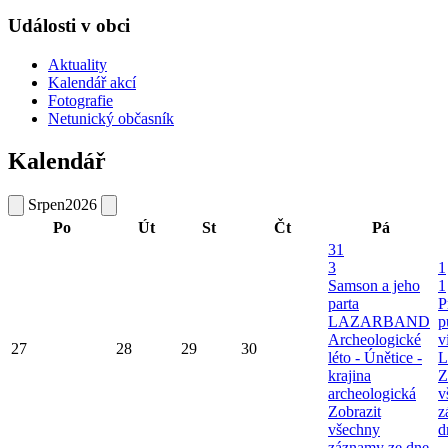
Události v obci
Aktuality
Kalendář akcí
Fotografie
Netunický občasník
Kalendář
Srpen
2026
Po
Út
St
Čt
Pá
31
3
1
Samson a jeho
1
parta
P
LAZARBAND
p
Archeologické
v
27
28
29
30
léto - Únětice -
L
krajina
Z
archeologická
v
Zobrazit
z
všechny
d
záznamy ze dne