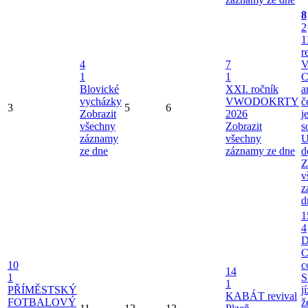
8
2
1
r
4
7
V
1
1
C
Blovické
XXI. ročník
a
vycházky
VWODOKRTY
č
3
5
6
Zobrazit
2026
j
všechny
Zobrazit
s
záznamy
všechny
U
ze dne
záznamy ze dne
d
Z
v
z
d
1
4
C
10
c
14
1
S
1
PŘÍMĚSTSKÝ
j
KABÁT revival
FOTBALOVÝ
ž