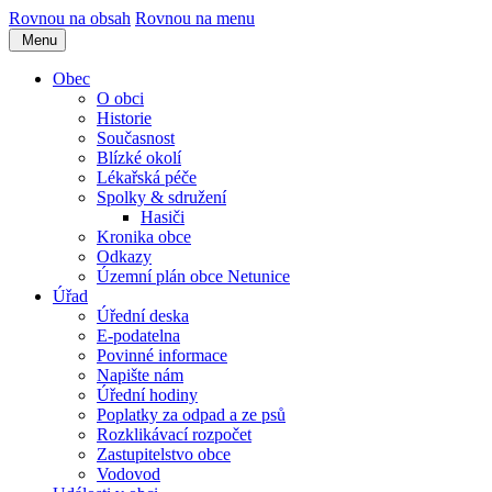
Rovnou na obsah
Rovnou na menu
Menu
Obec
O obci
Historie
Současnost
Blízké okolí
Lékařská péče
Spolky & sdružení
Hasiči
Kronika obce
Odkazy
Územní plán obce Netunice
Úřad
Úřední deska
E-podatelna
Povinné informace
Napište nám
Úřední hodiny
Poplatky za odpad a ze psů
Rozklikávací rozpočet
Zastupitelstvo obce
Vodovod