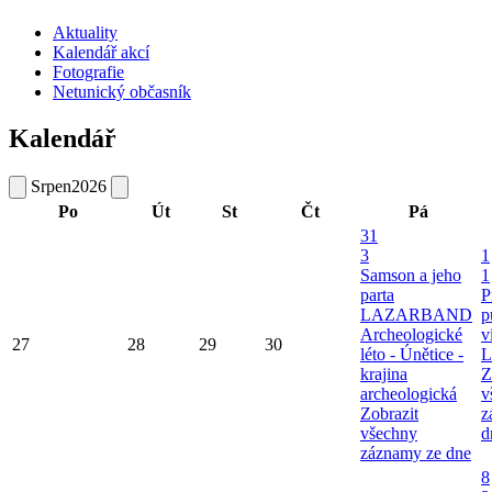
Aktuality
Kalendář akcí
Fotografie
Netunický občasník
Kalendář
Srpen
2026
Po
Út
St
Čt
Pá
31
3
1
Samson a jeho
1
parta
P
LAZARBAND
p
Archeologické
v
27
28
29
30
léto - Únětice -
L
krajina
Z
archeologická
v
Zobrazit
z
všechny
d
záznamy ze dne
8