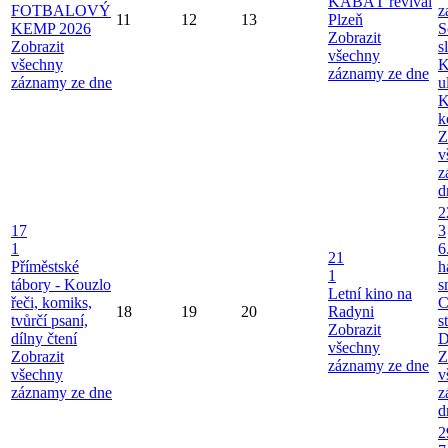
KABÁT revival
FOTBALOVÝ
z
11
12
13
Plzeň
KEMP 2026
S
Zobrazit
Zobrazit
s
všechny
všechny
K
záznamy ze dne
záznamy ze dne
u
K
k
Z
v
z
d
2
17
3
1
6
21
Příměstské
h
1
tábory - Kouzlo
s
Letní kino na
řeči, komiks,
C
18
19
20
Radyni
tvůrčí psaní,
s
Zobrazit
dílny čtení
D
všechny
Zobrazit
Z
záznamy ze dne
všechny
v
záznamy ze dne
z
d
2