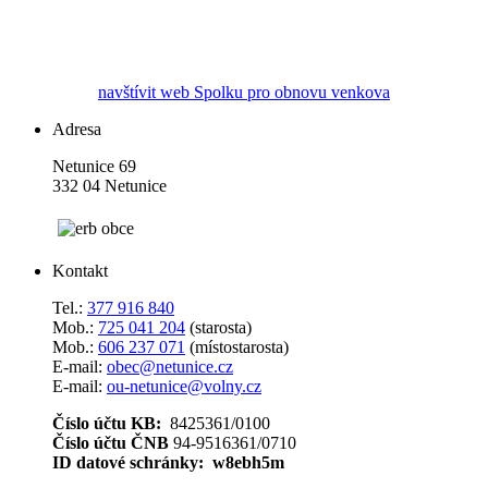
navštívit web Spolku pro obnovu venkova
Adresa
Netunice 69
332 04 Netunice
Kontakt
Tel.:
377 916 840
Mob.:
725 041 204
(starosta)
Mob.:
606 237 071
(místostarosta)
E-mail:
obec@netunice.cz
E-mail:
ou-netunice@volny.cz
Číslo účtu KB:
8425361/0100
Číslo účtu ČNB
94-9516361/0710
ID datové schránky: w8ebh5m