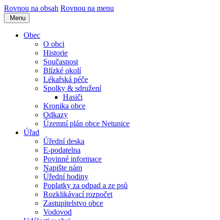
Rovnou na obsah
Rovnou na menu
Menu
Obec
O obci
Historie
Současnost
Blízké okolí
Lékařská péče
Spolky & sdružení
Hasiči
Kronika obce
Odkazy
Územní plán obce Netunice
Úřad
Úřední deska
E-podatelna
Povinné informace
Napište nám
Úřední hodiny
Poplatky za odpad a ze psů
Rozklikávací rozpočet
Zastupitelstvo obce
Vodovod