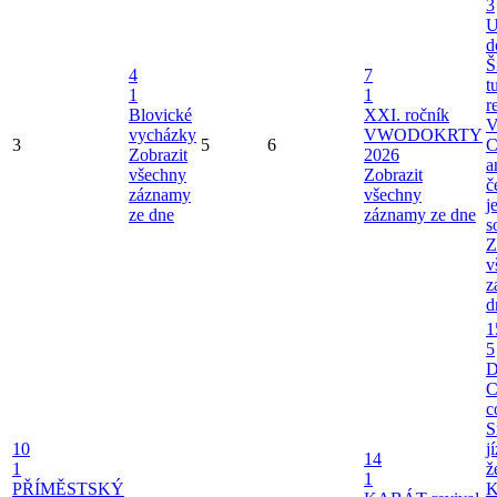
3
U
d
Š
4
7
t
1
1
r
Blovické
XXI. ročník
V
vycházky
VWODOKRTY
3
5
6
C
Zobrazit
2026
a
všechny
Zobrazit
č
záznamy
všechny
j
ze dne
záznamy ze dne
s
Z
v
z
d
1
5
C
c
S
10
j
14
1
ž
1
PŘÍMĚSTSKÝ
K