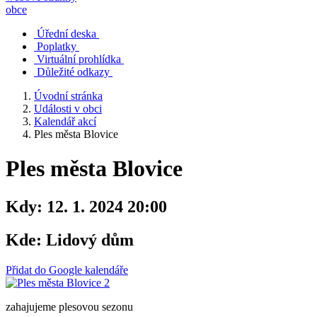
obce
Úřední deska
Poplatky
Virtuální prohlídka
Důležité odkazy
Úvodní stránka
Události v obci
Kalendář akcí
Ples města Blovice
Ples města Blovice
Kdy:
12. 1. 2024 20:00
Kde:
Lidový dům
Přidat do Google kalendáře
zahajujeme plesovou sezonu