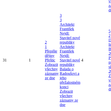
v
z
d
3
3
Architekt
František
5
Nejdl:
2
Stavitel nové
D
2
republiky
l
1
Architekt
B
Přepište
František
2
dějiny
Nejdl:
P
31
1
Přeštic
Stavitel nové
4
p
Zobrazit
republiky
s
všechny
Balada o
2
záznamy
Radoušovi a
Z
ze dne
jeho
v
přežalostném
z
konci
d
Zobrazit
všechny
záznamy ze
dne