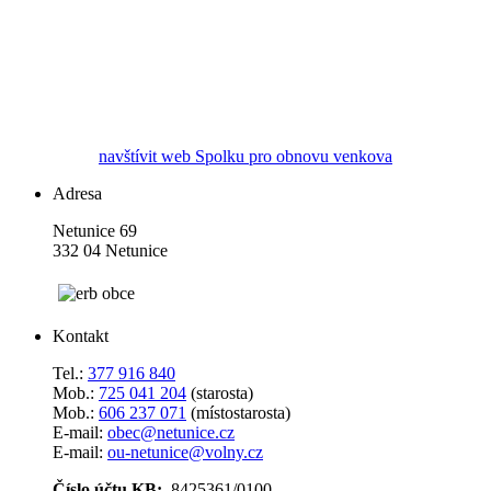
navštívit web Spolku pro obnovu venkova
Adresa
Netunice 69
332 04 Netunice
Kontakt
Tel.:
377 916 840
Mob.:
725 041 204
(starosta)
Mob.:
606 237 071
(místostarosta)
E-mail:
obec@netunice.cz
E-mail:
ou-netunice@volny.cz
Číslo účtu KB:
8425361/0100