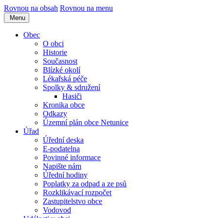
Rovnou na obsah
Rovnou na menu
Menu
Obec
O obci
Historie
Současnost
Blízké okolí
Lékařská péče
Spolky & sdružení
Hasiči
Kronika obce
Odkazy
Územní plán obce Netunice
Úřad
Úřední deska
E-podatelna
Povinné informace
Napište nám
Úřední hodiny
Poplatky za odpad a ze psů
Rozklikávací rozpočet
Zastupitelstvo obce
Vodovod