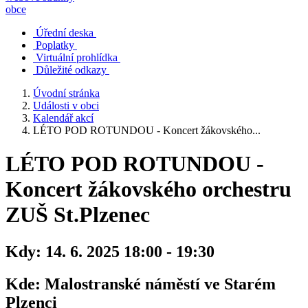
obce
Úřední deska
Poplatky
Virtuální prohlídka
Důležité odkazy
Úvodní stránka
Události v obci
Kalendář akcí
LÉTO POD ROTUNDOU - Koncert žákovského...
LÉTO POD ROTUNDOU -
Koncert žákovského orchestru
ZUŠ St.Plzenec
Kdy:
14. 6. 2025 18:00 - 19:30
Kde:
Malostranské náměstí ve Starém
Plzenci