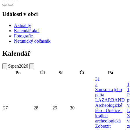
Události v obci
Aktuality
Kalendář akcí
Fotografie
Netunický občasník
Kalendář
Srpen
2026
Po
Út
St
Čt
Pá
31
3
1
Samson a jeho
1
parta
P
LAZARBAND
p
Archeologické
v
27
28
29
30
léto - Únětice -
L
krajina
Z
archeologická
v
Zobrazit
z