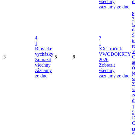
všechny
d
záznamy ze dne
8
3
U
d
Š
4
7
t
1
1
r
Blovické
XXI. ročník
V
vycházky
VWODOKRTY
3
5
6
C
Zobrazit
2026
a
všechny
Zobrazit
č
záznamy
všechny
j
ze dne
záznamy ze dne
s
Z
v
z
d
1
5
C
c
S