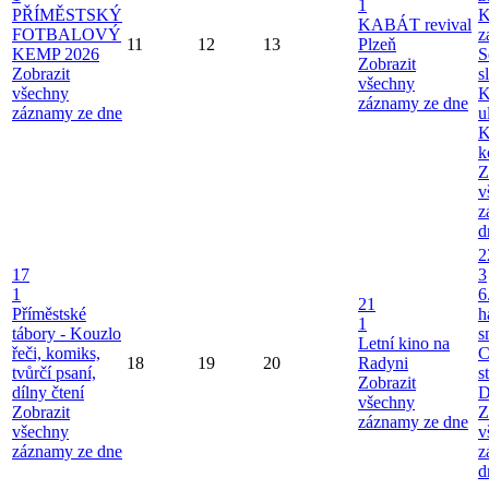
1
PŘÍMĚSTSKÝ
K
KABÁT revival
FOTBALOVÝ
z
11
12
13
Plzeň
KEMP 2026
S
Zobrazit
Zobrazit
s
všechny
všechny
K
záznamy ze dne
záznamy ze dne
u
K
k
Z
v
z
d
2
17
3
1
6
21
Příměstské
h
1
tábory - Kouzlo
s
Letní kino na
řeči, komiks,
C
18
19
20
Radyni
tvůrčí psaní,
s
Zobrazit
dílny čtení
D
všechny
Zobrazit
Z
záznamy ze dne
všechny
v
záznamy ze dne
z
d