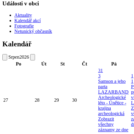
Události v obci
Aktuality
Kalendář akcí
Fotografie
Netunický občasník
Kalendář
Srpen
2026
Po
Út
St
Čt
Pá
31
3
1
Samson a jeho
1
parta
P
LAZARBAND
p
Archeologické
v
27
28
29
30
léto - Únětice -
L
krajina
Z
archeologická
v
Zobrazit
z
všechny
d
záznamy ze dne