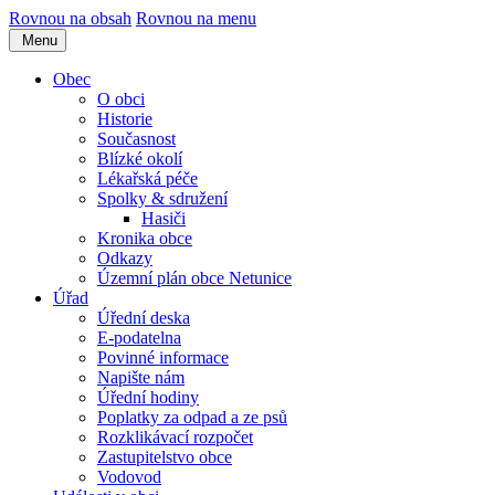
Rovnou na obsah
Rovnou na menu
Menu
Obec
O obci
Historie
Současnost
Blízké okolí
Lékařská péče
Spolky & sdružení
Hasiči
Kronika obce
Odkazy
Územní plán obce Netunice
Úřad
Úřední deska
E-podatelna
Povinné informace
Napište nám
Úřední hodiny
Poplatky za odpad a ze psů
Rozklikávací rozpočet
Zastupitelstvo obce
Vodovod