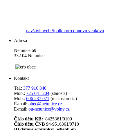
navštívit web Spolku pro obnovu venkova
Adresa
Netunice 69
332 04 Netunice
Kontakt
Tel.:
377 916 840
Mob.:
725 041 204
(starosta)
Mob.:
606 237 071
(místostarosta)
E-mail:
obec@netunice.cz
E-mail:
ou-netunice@volny.cz
Číslo účtu KB:
8425361/0100
Číslo účtu ČNB
94-9516361/0710
ID datové schránky: w8ebh5m