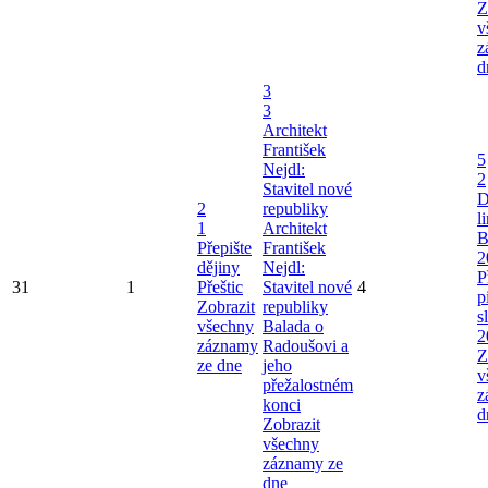
Z
v
z
d
3
3
Architekt
František
5
Nejdl:
2
Stavitel nové
D
2
republiky
l
1
Architekt
B
Přepište
František
2
dějiny
Nejdl:
P
31
1
Přeštic
Stavitel nové
4
p
Zobrazit
republiky
s
všechny
Balada o
2
záznamy
Radoušovi a
Z
ze dne
jeho
v
přežalostném
z
konci
d
Zobrazit
všechny
záznamy ze
dne