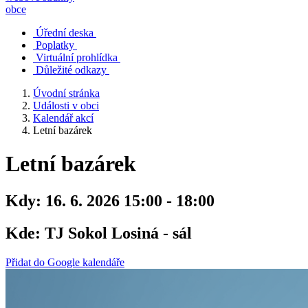
obce
Úřední deska
Poplatky
Virtuální prohlídka
Důležité odkazy
Úvodní stránka
Události v obci
Kalendář akcí
Letní bazárek
Letní bazárek
Kdy:
16. 6. 2026 15:00 - 18:00
Kde:
TJ Sokol Losiná - sál
Přidat do Google kalendáře