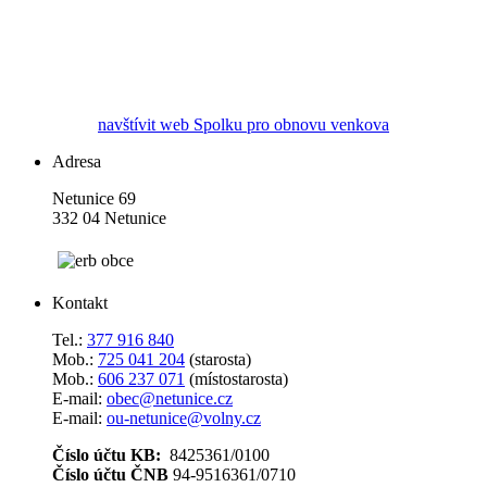
navštívit web Spolku pro obnovu venkova
Adresa
Netunice 69
332 04 Netunice
Kontakt
Tel.:
377 916 840
Mob.:
725 041 204
(starosta)
Mob.:
606 237 071
(místostarosta)
E-mail:
obec@netunice.cz
E-mail:
ou-netunice@volny.cz
Číslo účtu KB:
8425361/0100
Číslo účtu ČNB
94-9516361/0710