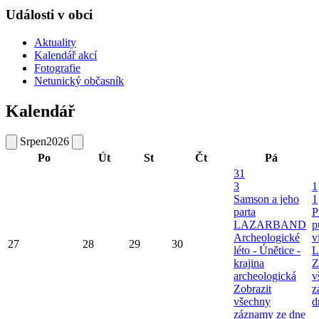
Události v obci
Aktuality
Kalendář akcí
Fotografie
Netunický občasník
Kalendář
Srpen
2026
Po
Út
St
Čt
Pá
31
3
1
Samson a jeho
1
parta
P
LAZARBAND
p
Archeologické
v
27
28
29
30
léto - Únětice -
L
krajina
Z
archeologická
v
Zobrazit
z
všechny
d
záznamy ze dne