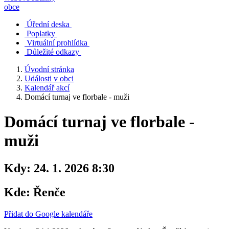
obce
Úřední deska
Poplatky
Virtuální prohlídka
Důležité odkazy
Úvodní stránka
Události v obci
Kalendář akcí
Domácí turnaj ve florbale - muži
Domácí turnaj ve florbale -
muži
Kdy:
24. 1. 2026 8:30
Kde:
Řenče
Přidat do Google kalendáře