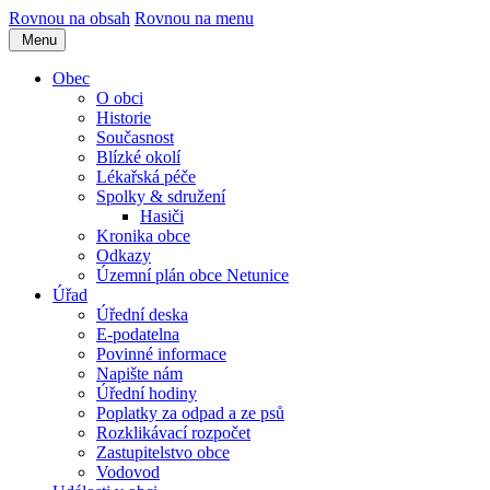
Rovnou na obsah
Rovnou na menu
Menu
Obec
O obci
Historie
Současnost
Blízké okolí
Lékařská péče
Spolky & sdružení
Hasiči
Kronika obce
Odkazy
Územní plán obce Netunice
Úřad
Úřední deska
E-podatelna
Povinné informace
Napište nám
Úřední hodiny
Poplatky za odpad a ze psů
Rozklikávací rozpočet
Zastupitelstvo obce
Vodovod