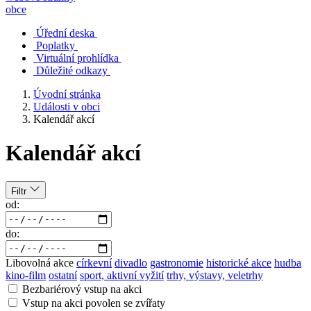
obce
Úřední deska
Poplatky
Virtuální prohlídka
Důležité odkazy
Úvodní stránka
Události v obci
Kalendář akcí
Kalendář akcí
Filtr
od:
do:
Libovolná akce
církevní
divadlo
gastronomie
historické akce
hudba
kino-film
ostatní
sport, aktivní vyžití
trhy, výstavy, veletrhy
Bezbariérový vstup na akci
Vstup na akci povolen se zvířaty