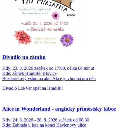
Divadlo na zámku
Kdy:
23. 8. 2026 začátek od 17:00, délka 60 minut
Kde:
zámek Hradiště, Blovice
Bezbariérový vstup na akci
Akce je vhodná pro děti
Divadlo LokVar opět na Hradišti!
Alice in Wonderland - anglický příměstský tábor
Kdy:
24. 8. 2026 - 28. 8. 2026 začátek od 08:30
Kde:
Zahrada u lesa na konci Havlenovy ulice