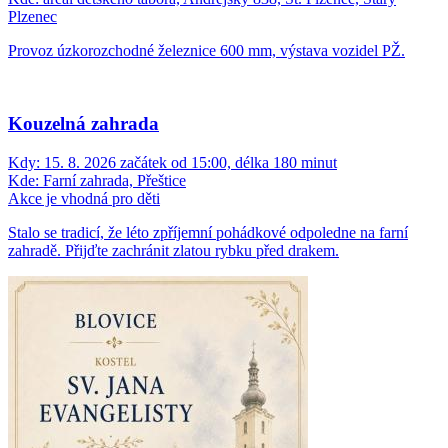
Plzenec
Provoz úzkorozchodné železnice 600 mm, výstava vozidel PŽ.
Kouzelná zahrada
Kdy:
15. 8. 2026 začátek od 15:00, délka 180 minut
Kde:
Farní zahrada, Přeštice
Akce je vhodná pro děti
Stalo se tradicí, že léto zpříjemní pohádkové odpoledne na farní
zahradě. Přijďte zachránit zlatou rybku před drakem.