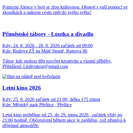
Pomozte Alence v boji se zlou královnou. Obstojí s vaší pomocí ve
zkouškách a nalezne cestu zpět do svého světa?
Příměstské tábory - Loutka a divadlo
Kdy:
24. 8. 2026 - 28. 8. 2026 začátek od 09:00
Kde:
Budova ZŠ na Malé Straně, Raisova 96
Tábor, kde mohou děti rozvíjet kreativitu a vlastní příběhy.
Přihlášení: Lkdivukraj@gmail.com
Letní kino 2026
Kdy:
25. 8. 2026 začátek od 21:00, délka 175 minut
Kde:
Městský park Přeštice , Přeštice
Letní kino proběhne od 25. do 29. srpna 2026 , začátek vždy po
21:00 hodině. Občerstvení během akce je zajištěno, což přispívá k
příjemné atmosféře.