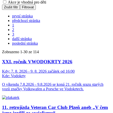
Akce je vhodná pro děti
Zrušit filtr
Filtrovat
první stránka
předchozí stránka
1
2
3
další stránka
poslední stránka
Zobrazeno
1
-
30
ze 114
XXI. ročník VWODOKRTY 2026
Kdy:
7. 8. 2026 - 9. 8. 2026 začátek od 16:00
Kde:
Vodokrty
O víkendu 7.8.2026 - 9.8.2026 se koná 21. ročník srazu starých
vozů značky Volkswafen a Porsche ve Vodokrtech.
11. retrojízda Veteran Car Club Plzeň aneb „V čem
jsme jezdili za socialismu“