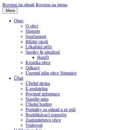
Rovnou na obsah
Rovnou na menu
Menu
Obec
O obci
Historie
Současnost
Blízké okolí
Lékařská péče
Spolky & sdružení
Hasiči
Kronika obce
Odkazy
Územní plán obce Netunice
Úřad
Úřední deska
E-podatelna
Povinné informace
Napište nám
Úřední hodiny
Poplatky za odpad a ze psů
Rozklikávací rozpočet
Zastupitelstvo obce
Vodovod