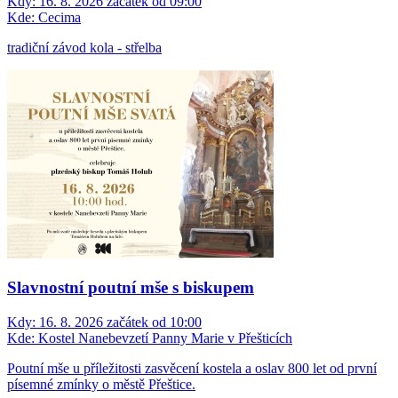
Kdy:
16. 8. 2026 začátek od 09:00
Kde:
Cecima
tradiční závod kola - střelba
Slavnostní poutní mše s biskupem
Kdy:
16. 8. 2026 začátek od 10:00
Kde:
Kostel Nanebevzetí Panny Marie v Přešticích
Poutní mše u příležitosti zasvěcení kostela a oslav 800 let od první
písemné zmínky o městě Přeštice.