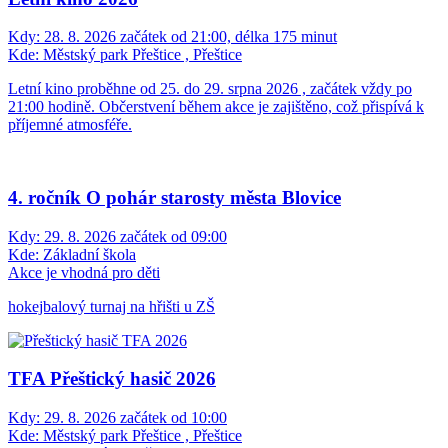
Kdy:
28. 8. 2026 začátek od 21:00, délka 175 minut
Kde:
Městský park Přeštice , Přeštice
Letní kino proběhne od 25. do 29. srpna 2026 , začátek vždy po
21:00 hodině. Občerstvení během akce je zajištěno, což přispívá k
příjemné atmosféře.
4. ročník O pohár starosty města Blovice
Kdy:
29. 8. 2026 začátek od 09:00
Kde:
Základní škola
Akce je vhodná pro děti
hokejbalový turnaj na hřišti u ZŠ
TFA Přeštický hasič 2026
Kdy:
29. 8. 2026 začátek od 10:00
Kde:
Městský park Přeštice , Přeštice