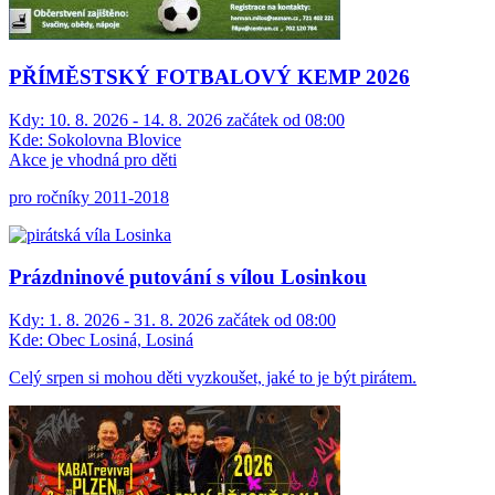
PŘÍMĚSTSKÝ FOTBALOVÝ KEMP 2026
Kdy:
10. 8. 2026 - 14. 8. 2026 začátek od 08:00
Kde:
Sokolovna Blovice
Akce je vhodná pro děti
pro ročníky 2011-2018
Prázdninové putování s vílou Losinkou
Kdy:
1. 8. 2026 - 31. 8. 2026 začátek od 08:00
Kde:
Obec Losiná, Losiná
Celý srpen si mohou děti vyzkoušet, jaké to je být pirátem.