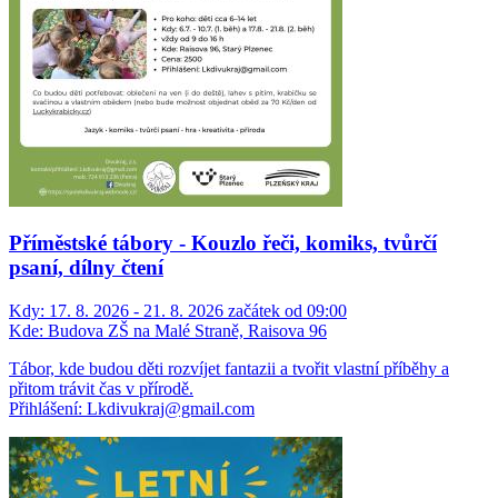
Příměstské tábory - Kouzlo řeči, komiks, tvůrčí
psaní, dílny čtení
Kdy:
17. 8. 2026 - 21. 8. 2026 začátek od 09:00
Kde:
Budova ZŠ na Malé Straně, Raisova 96
Tábor, kde budou děti rozvíjet fantazii a tvořit vlastní příběhy a
přitom trávit čas v přírodě.
Přihlášení: Lkdivukraj@gmail.com