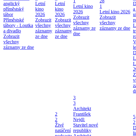
1
28
anglický
Letní
Letní
D
Letní kino
1
příměstský
kino
kino
a
2026
Letní kino 2026
tábor
2026
2026
u
Zobrazit
Zobrazit
Příměstské
Zobrazit
Zobrazit
p
všechny
všechny
tábory - Loutka
všechny
všechny
L
záznamy ze
záznamy ze dne
a divadlo
záznamy
záznamy
t
dne
Zobrazit
ze dne
ze dne
r
všechny
V
záznamy ze dne
l
D
L
L
2
Z
v
z
d
3
3
Architekt
2
František
5
2
Nejdl:
2
Živé
Stavitel nové
D
natáčení
republiky
l
podcastu
Architekt