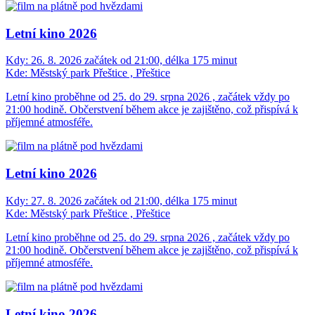
Letní kino 2026
Kdy:
26. 8. 2026 začátek od 21:00, délka 175 minut
Kde:
Městský park Přeštice , Přeštice
Letní kino proběhne od 25. do 29. srpna 2026 , začátek vždy po
21:00 hodině. Občerstvení během akce je zajištěno, což přispívá k
příjemné atmosféře.
Letní kino 2026
Kdy:
27. 8. 2026 začátek od 21:00, délka 175 minut
Kde:
Městský park Přeštice , Přeštice
Letní kino proběhne od 25. do 29. srpna 2026 , začátek vždy po
21:00 hodině. Občerstvení během akce je zajištěno, což přispívá k
příjemné atmosféře.
Letní kino 2026