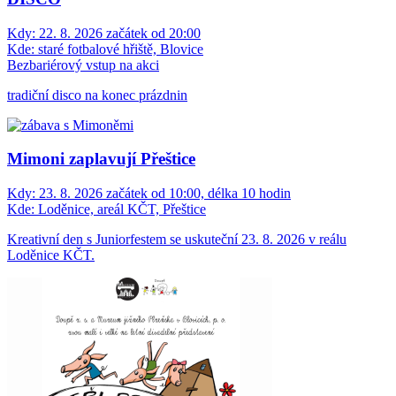
Kdy:
22. 8. 2026 začátek od 20:00
Kde:
staré fotbalové hřiště, Blovice
Bezbariérový vstup na akci
tradiční disco na konec prázdnin
Mimoni zaplavují Přeštice
Kdy:
23. 8. 2026 začátek od 10:00, délka 10 hodin
Kde:
Loděnice, areál KČT, Přeštice
Kreativní den s Juniorfestem se uskuteční 23. 8. 2026 v reálu
Loděnice KČT.