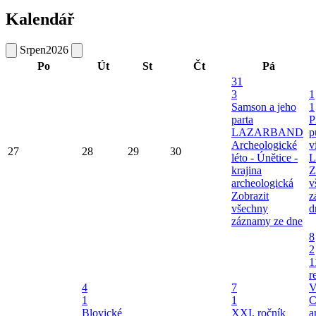
Kalendář
Srpen
2026
Po
Út
St
Čt
Pá
31
3
1
Samson a jeho
1
parta
P
LAZARBAND
p
Archeologické
v
27
28
29
30
léto - Únětice -
L
krajina
Z
archeologická
v
Zobrazit
z
všechny
d
záznamy ze dne
8
2
1
r
4
7
V
1
1
C
Blovické
XXI. ročník
a