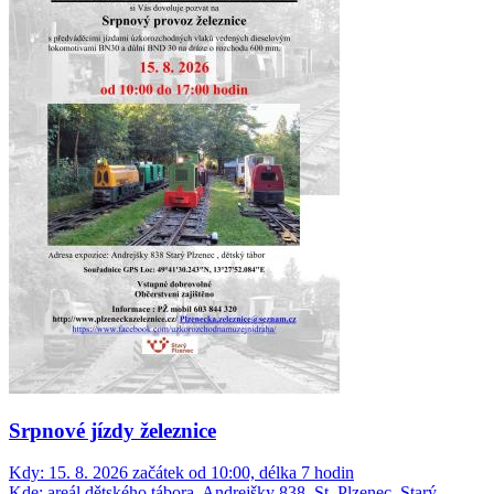
Srpnové jízdy železnice
Kdy:
15. 8. 2026 začátek od 10:00, délka 7 hodin
Kde:
areál dětského tábora, Andrejšky 838, St. Plzenec, Starý