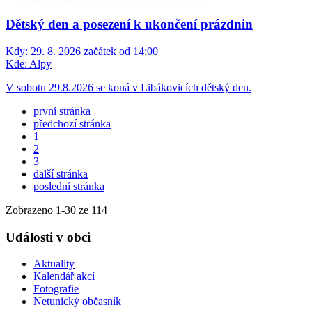
Dětský den a posezení k ukončení prázdnin
Kdy:
29. 8. 2026 začátek od 14:00
Kde:
Alpy
V sobotu 29.8.2026 se koná v Libákovicích dětský den.
první stránka
předchozí stránka
1
2
3
další stránka
poslední stránka
Zobrazeno
1
-
30
ze 114
Události v obci
Aktuality
Kalendář akcí
Fotografie
Netunický občasník