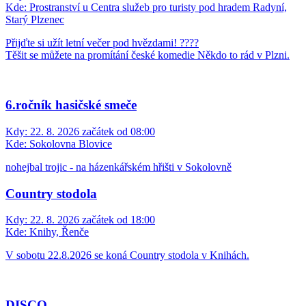
Kde:
Prostranství u Centra služeb pro turisty pod hradem Radyní,
Starý Plzenec
Přijďte si užít letní večer pod hvězdami! ????
Těšit se můžete na promítání české komedie Někdo to rád v Plzni.
6.ročník hasičské smeče
Kdy:
22. 8. 2026 začátek od 08:00
Kde:
Sokolovna Blovice
nohejbal trojic - na házenkářském hřišti v Sokolovně
Country stodola
Kdy:
22. 8. 2026 začátek od 18:00
Kde:
Knihy, Řenče
V sobotu 22.8.2026 se koná Country stodola v Knihách.
DISCO