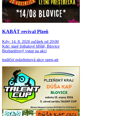
KABÁT revival Plzeň
Kdy:
14. 8. 2026 začátek od 20:00
Kde:
staré fotbalové hřiště, Blovice
Bezbariérový vstup na akci
tradiční prázdninová akce open-air