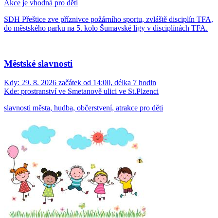
Akce je vhodná pro děti
SDH Přeštice zve příznivce požárního sportu, zvláště disciplín TFA,
do městského parku na 5. kolo Šumavské ligy v disciplínách TFA.
Městské slavnosti
Kdy:
29. 8. 2026 začátek od 14:00, délka 7 hodin
Kde:
prostranství ve Smetanově ulici ve St.Plzenci
slavnosti města, hudba, občerstvení, atrakce pro děti