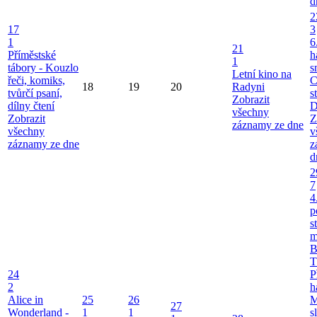
d
2
17
3
1
6
21
Příměstské
h
1
tábory - Kouzlo
s
Letní kino na
řeči, komiks,
C
18
19
20
Radyni
tvůrčí psaní,
s
Zobrazit
dílny čtení
D
všechny
Zobrazit
Z
záznamy ze dne
všechny
v
záznamy ze dne
z
d
2
7
4
p
s
m
B
T
24
P
2
h
Alice in
25
26
M
27
Wonderland -
1
1
s