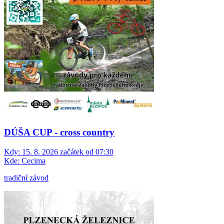
DÚŠA CUP - cross country
Kdy:
15. 8. 2026 začátek od 07:30
Kde:
Cecima
tradiční závod