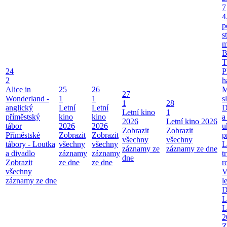
7
4
p
s
m
B
T
24
P
2
h
Alice in
25
26
M
27
Wonderland -
1
1
s
1
28
anglický
Letní
Letní
D
Letní kino
1
příměstský
kino
kino
a
2026
Letní kino 2026
tábor
2026
2026
u
Zobrazit
Zobrazit
Příměstské
Zobrazit
Zobrazit
p
všechny
všechny
tábory - Loutka
všechny
všechny
L
záznamy ze
záznamy ze dne
a divadlo
záznamy
záznamy
t
dne
Zobrazit
ze dne
ze dne
r
všechny
V
záznamy ze dne
l
D
L
L
2
Z