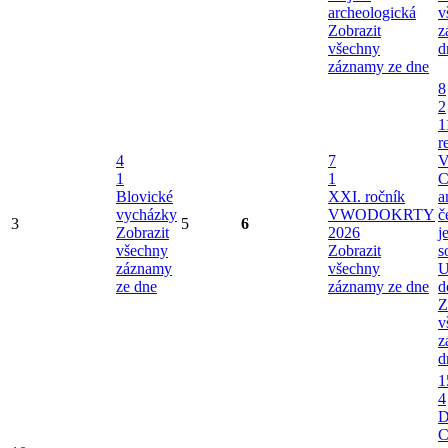
archeologická
v
Zobrazit
z
všechny
d
záznamy ze dne
8
2
1
r
4
7
V
1
1
C
Blovické
XXI. ročník
a
vycházky
VWODOKRTY
č
3
5
6
Zobrazit
2026
j
všechny
Zobrazit
s
záznamy
všechny
U
ze dne
záznamy ze dne
d
Z
v
z
d
1
4
C