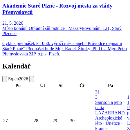
Akademie Staré Plzně - Rozvoj města za vlády
Přemyslovců
21. 5. 2026
Místo konání:
Obřadní síň radnice - Masarykovo nám. 121, Starý
Plzenec
Cyklus přednášek k 1050. výročí města aneb “Průvodce dějinami
Staré Plzně“ Přednášet bude Mgr. Radek Široký, Ph.D. a Mgr. Petra
Přemyslovská ZIP, o.p.s. Plzeň.
Kalendář
Srpen
2026
Po
Út
St
Čt
Pá
31
3
1
Samson a jeho
1
parta
P
LAZARBAND
p
Archeologické
v
27
28
29
30
léto - Únětice -
L
krajina
Z