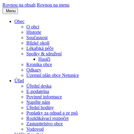
Rovnou na obsah
Rovnou na menu
Menu
Obec
O obci
Historie
Současnost
Blízké okolí
Lékařská péče
Spolky & sdružení
Hasiči
Kronika obce
Odkazy
Územní plán obce Netunice
Úřad
Úřední deska
E-podatelna
Povinné informace
Napište nám
Úřední hodiny
Poplatky za odpad a ze psů
Rozklikávací rozpočet
Zastupitelstvo obce
Vodovod