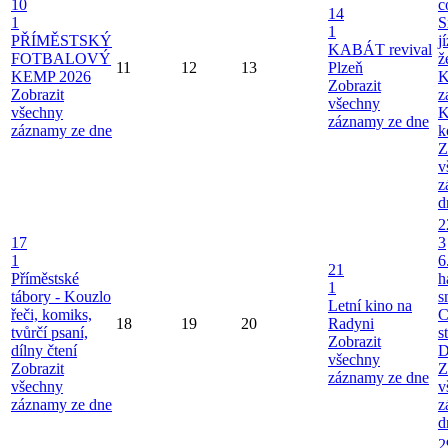
10
c
14
1
S
1
PŘÍMĚSTSKÝ
j
KABÁT revival
FOTBALOVÝ
ž
11
12
13
Plzeň
KEMP 2026
K
Zobrazit
Zobrazit
z
všechny
všechny
K
záznamy ze dne
záznamy ze dne
k
Z
v
z
d
2
17
3
1
6
21
Příměstské
h
1
tábory - Kouzlo
s
Letní kino na
řeči, komiks,
C
18
19
20
Radyni
tvůrčí psaní,
s
Zobrazit
dílny čtení
D
všechny
Zobrazit
Z
záznamy ze dne
všechny
v
záznamy ze dne
z
d
2