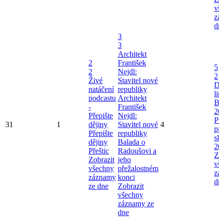
v
z
d
3
3
Architekt
2
František
5
2
Nejdl:
2
Živé
Stavitel nové
D
natáčení
republiky
l
podcastu
Architekt
B
-
František
2
Přepište
Nejdl:
P
31
1
dějiny
Stavitel nové
4
p
Přepište
republiky
s
dějiny
Balada o
2
Přeštic
Radoušovi a
Z
Zobrazit
jeho
v
všechny
přežalostném
z
záznamy
konci
d
ze dne
Zobrazit
všechny
záznamy ze
dne