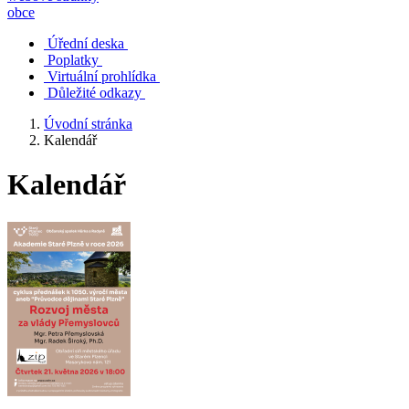
obce
Úřední deska
Poplatky
Virtuální prohlídka
Důležité odkazy
Úvodní stránka
Kalendář
Kalendář