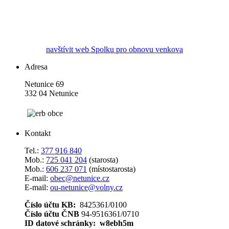
navštívit web Spolku pro obnovu venkova
Adresa
Netunice 69
332 04 Netunice
Kontakt
Tel.:
377 916 840
Mob.:
725 041 204
(starosta)
Mob.:
606 237 071
(místostarosta)
E-mail:
obec@netunice.cz
E-mail:
ou-netunice@volny.cz
Číslo účtu KB:
8425361/0100
Číslo účtu ČNB
94-9516361/0710
ID datové schránky: w8ebh5m