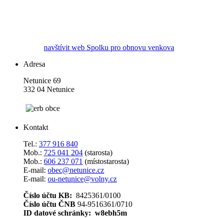
navštívit web Spolku pro obnovu venkova
Adresa
Netunice 69
332 04 Netunice
Kontakt
Tel.:
377 916 840
Mob.:
725 041 204
(starosta)
Mob.:
606 237 071
(místostarosta)
E-mail:
obec@netunice.cz
E-mail:
ou-netunice@volny.cz
Číslo účtu KB:
8425361/0100
Číslo účtu ČNB
94-9516361/0710
ID datové schránky: w8ebh5m