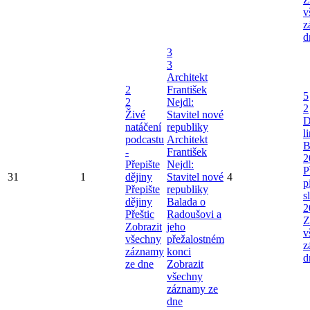
v
z
d
3
3
Architekt
2
František
5
2
Nejdl:
2
Živé
Stavitel nové
D
natáčení
republiky
l
podcastu
Architekt
B
-
František
2
Přepište
Nejdl:
P
31
1
dějiny
Stavitel nové
4
p
Přepište
republiky
s
dějiny
Balada o
2
Přeštic
Radoušovi a
Z
Zobrazit
jeho
v
všechny
přežalostném
z
záznamy
konci
d
ze dne
Zobrazit
všechny
záznamy ze
dne