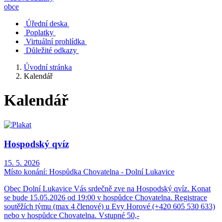
obce
Úřední deska
Poplatky
Virtuální prohlídka
Důležité odkazy
Úvodní stránka
Kalendář
Kalendář
Hospodský qvíz
15. 5. 2026
Místo konání:
Hospůdka Chovatelna - Dolní Lukavice
Obec Dolní Lukavice Vás srdečně zve na Hospodský qvíz. Konat
se bude 15.05.2026 od 19:00 v hospůdce Chovatelna. Registrace
soutěžích týmu (max 4 členové) u Evy Horové (+420 605 530 633)
nebo v hospůdce Chovatelna. Vstupné 50,-