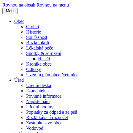
Rovnou na obsah
Rovnou na menu
Menu
Obec
O obci
Historie
Současnost
Blízké okolí
Lékařská péče
Spolky & sdružení
Hasiči
Kronika obce
Odkazy
Územní plán obce Netunice
Úřad
Úřední deska
E-podatelna
Povinné informace
Napište nám
Úřední hodiny
Poplatky za odpad a ze psů
Rozklikávací rozpočet
Zastupitelstvo obce
Vodovod