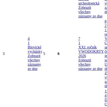
archeologická
v
Zobrazit
z
všechny
d
záznamy ze dne
8
2
1
r
4
7
V
1
1
C
Blovické
XXI. ročník
a
vycházky
VWODOKRTY
č
3
5
6
Zobrazit
2026
j
všechny
Zobrazit
s
záznamy
všechny
U
ze dne
záznamy ze dne
d
Z
v
z
d
1
4
C