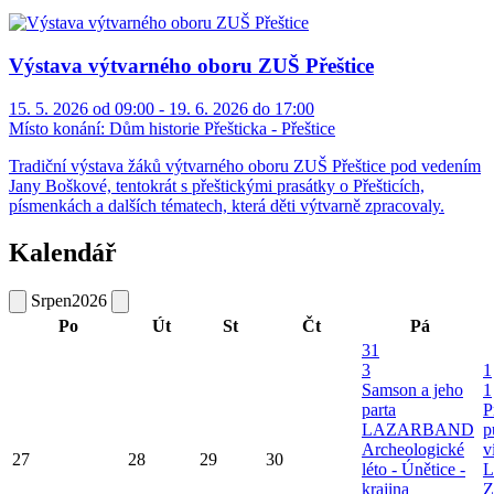
Výstava výtvarného oboru ZUŠ Přeštice
15. 5. 2026 od 09:00 - 19. 6. 2026 do 17:00
Místo konání:
Dům historie Přešticka - Přeštice
Tradiční výstava žáků výtvarného oboru ZUŠ Přeštice pod vedením
Jany Boškové, tentokrát s přeštickými prasátky o Přešticích,
písmenkách a dalších tématech, která děti výtvarně zpracovaly.
Kalendář
Srpen
2026
Po
Út
St
Čt
Pá
31
3
1
Samson a jeho
1
parta
P
LAZARBAND
p
Archeologické
v
27
28
29
30
léto - Únětice -
L
krajina
Z