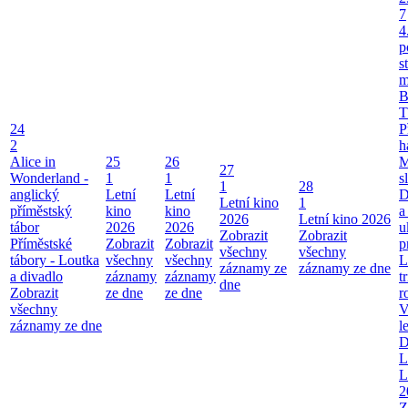
7
4
p
s
m
B
T
24
P
2
h
Alice in
25
26
M
27
Wonderland -
1
1
s
1
28
anglický
Letní
Letní
D
Letní kino
1
příměstský
kino
kino
a
2026
Letní kino 2026
tábor
2026
2026
u
Zobrazit
Zobrazit
Příměstské
Zobrazit
Zobrazit
p
všechny
všechny
tábory - Loutka
všechny
všechny
L
záznamy ze
záznamy ze dne
a divadlo
záznamy
záznamy
t
dne
Zobrazit
ze dne
ze dne
r
všechny
V
záznamy ze dne
l
D
L
L
2
Z