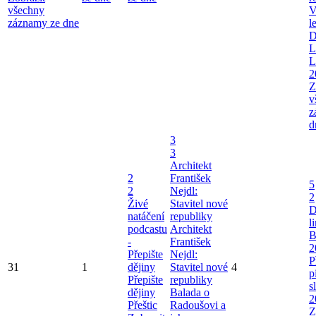
všechny
V
záznamy ze dne
l
D
L
L
2
Z
v
z
d
3
3
Architekt
2
František
5
2
Nejdl:
2
Živé
Stavitel nové
D
natáčení
republiky
l
podcastu
Architekt
B
-
František
2
Přepište
Nejdl:
P
31
1
dějiny
Stavitel nové
4
p
Přepište
republiky
s
dějiny
Balada o
2
Přeštic
Radoušovi a
Z