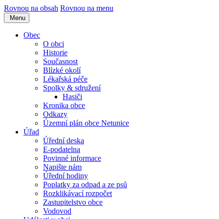
Rovnou na obsah
Rovnou na menu
Menu
Obec
O obci
Historie
Současnost
Blízké okolí
Lékařská péče
Spolky & sdružení
Hasiči
Kronika obce
Odkazy
Územní plán obce Netunice
Úřad
Úřední deska
E-podatelna
Povinné informace
Napište nám
Úřední hodiny
Poplatky za odpad a ze psů
Rozklikávací rozpočet
Zastupitelstvo obce
Vodovod