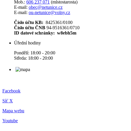
Mob.:
606 237 071
(místostarosta)
E-mail:
obec@netunice.cz
E-mail:
ou-netunice@volny.cz
Číslo účtu KB:
8425361/0100
Číslo účtu ČNB
94-9516361/0710
ID datové schránky: w8ebh5m
Úřední hodiny
Pondělí: 18:00 - 20:00
Středa: 18:00 - 20:00
Facebook
Síť X
Mapa webu
Youtube