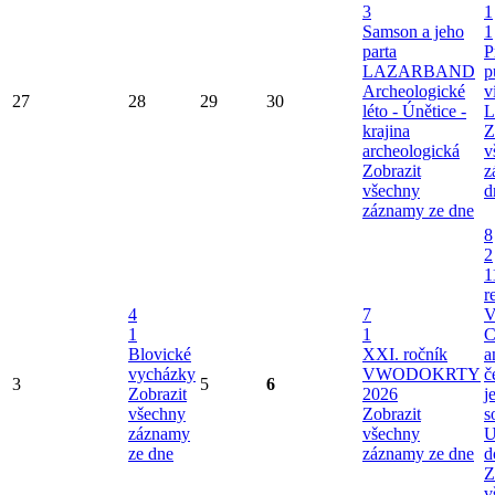
3
1
Samson a jeho
1
parta
P
LAZARBAND
p
Archeologické
v
27
28
29
30
léto - Únětice -
L
krajina
Z
archeologická
v
Zobrazit
z
všechny
d
záznamy ze dne
8
2
1
r
4
7
V
1
1
C
Blovické
XXI. ročník
a
vycházky
VWODOKRTY
č
3
5
6
Zobrazit
2026
j
všechny
Zobrazit
s
záznamy
všechny
U
ze dne
záznamy ze dne
d
Z
v