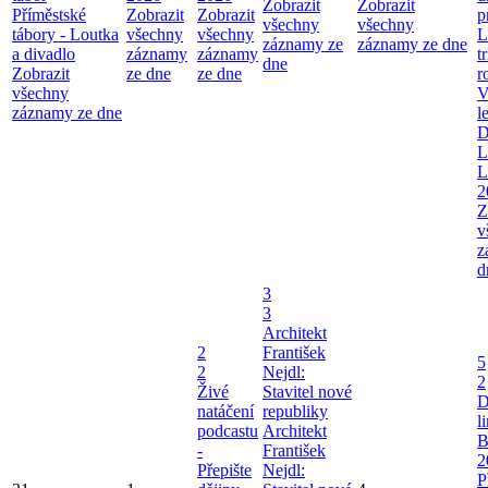
Zobrazit
Zobrazit
Příměstské
Zobrazit
Zobrazit
p
všechny
všechny
tábory - Loutka
všechny
všechny
L
záznamy ze
záznamy ze dne
a divadlo
záznamy
záznamy
t
dne
Zobrazit
ze dne
ze dne
r
všechny
V
záznamy ze dne
l
D
L
L
2
Z
v
z
d
3
3
Architekt
2
František
5
2
Nejdl:
2
Živé
Stavitel nové
D
natáčení
republiky
l
podcastu
Architekt
B
-
František
2
Přepište
Nejdl:
P