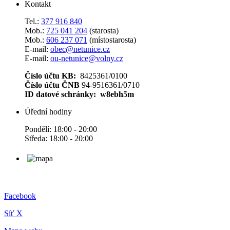
Kontakt
Tel.:
377 916 840
Mob.:
725 041 204
(starosta)
Mob.:
606 237 071
(místostarosta)
E-mail:
obec@netunice.cz
E-mail:
ou-netunice@volny.cz
Číslo účtu KB:
8425361/0100
Číslo účtu ČNB
94-9516361/0710
ID datové schránky: w8ebh5m
Úřední hodiny
Pondělí: 18:00 - 20:00
Středa: 18:00 - 20:00
Facebook
Síť X