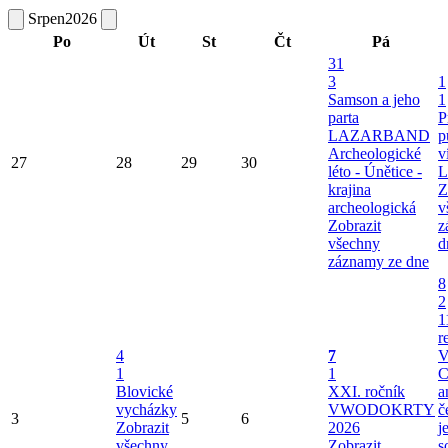
Srpen
2026
Po
Út
St
Čt
Pá
31
3
1
Samson a jeho
1
parta
P
LAZARBAND
p
Archeologické
v
27
28
29
30
léto - Únětice -
L
krajina
Z
archeologická
v
Zobrazit
z
všechny
d
záznamy ze dne
8
2
1
r
4
7
V
1
1
C
Blovické
XXI. ročník
a
vycházky
VWODOKRTY
č
3
5
6
Zobrazit
2026
j
všechny
Zobrazit
s