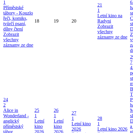
1
6
21
Příměstské
h
1
tábory - Kouzlo
s
Letní kino na
řeči, komiks,
C
18
19
20
Radyni
tvůrčí psaní,
s
Zobrazit
dílny čtení
D
všechny
Zobrazit
Z
záznamy ze dne
všechny
v
záznamy ze dne
z
d
2
7
4
p
s
m
B
T
24
P
2
h
Alice in
25
26
M
27
Wonderland -
1
1
s
1
28
anglický
Letní
Letní
D
Letní kino
1
příměstský
kino
kino
a
2026
Letní kino 2026
tábor
2026
2026
u