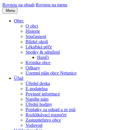
Rovnou na obsah
Rovnou na menu
Menu
Obec
O obci
Historie
Současnost
Blízké okolí
Lékařská péče
Spolky & sdružení
Hasiči
Kronika obce
Odkazy
Územní plán obce Netunice
Úřad
Úřední deska
E-podatelna
Povinné informace
Napište nám
Úřední hodiny
Poplatky za odpad a ze psů
Rozklikávací rozpočet
Zastupitelstvo obce
Vodovod